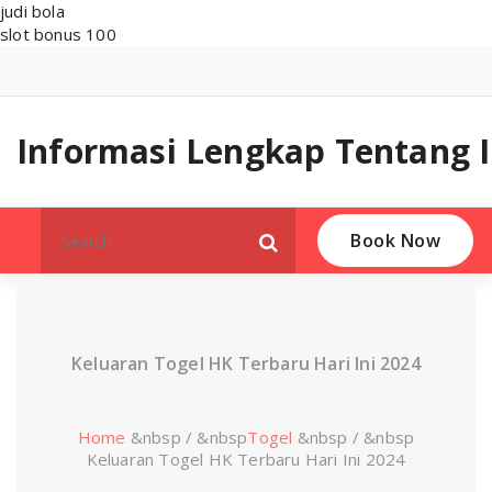
judi bola
slot bonus 100
Skip
to
content
Informasi Lengkap Tentang 
Search
Book Now
for:
Keluaran Togel HK Terbaru Hari Ini 2024
Home
&nbsp / &nbsp
Togel
&nbsp / &nbsp
Keluaran Togel HK Terbaru Hari Ini 2024