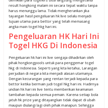
demikian para togelers bisa langsung mengetahui
result hongkong malam ini secara tepat waktu tanpa
harus menunggu lama. Tidak mengherankan jika
tayangan hasil pengeluaran hk live selalu menjadi
tujuan utama para bettor yang telah memasang
angka main togel hkg hari ini.
Pengeluaran HK Hari Ini
Togel HKG Di Indonesia
Pengeluaran hk hari ini live sengaja dihadirkan oleh
pihak hongkongpools untuk para penggemar togel
hkg di Indonesia. Seperti yang kita ketahui, Larangan
perjudian di negara kita menjadi alasan utamanya.
Dengan kecurangan yang rentan terjadi kepada para
bettor ketika bermain judi togel hkg hari ini. Hadirnya
undian hk hari ini live tentu memberikan keamanan
tambahan kepada semua pemain. Karena setiap bola
jatuh hk prize yang ditayangkan tidak dapat di ubah
maupun diulangi lagi oleh pihak manapun. Sehingga