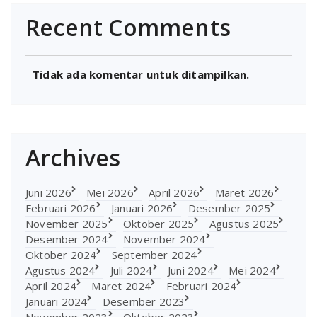
Recent Comments
Tidak ada komentar untuk ditampilkan.
Archives
Juni 2026
Mei 2026
April 2026
Maret 2026
Februari 2026
Januari 2026
Desember 2025
November 2025
Oktober 2025
Agustus 2025
Desember 2024
November 2024
Oktober 2024
September 2024
Agustus 2024
Juli 2024
Juni 2024
Mei 2024
April 2024
Maret 2024
Februari 2024
Januari 2024
Desember 2023
November 2023
Oktober 2023