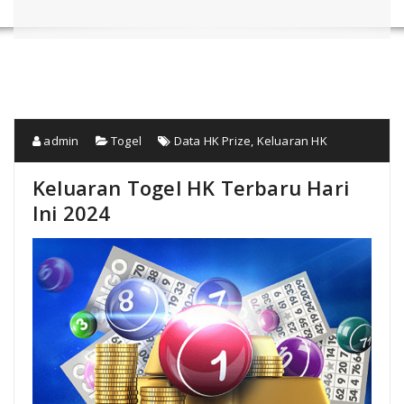
admin
Togel
Data HK Prize
,
Keluaran HK
Keluaran Togel HK Terbaru Hari
Ini 2024