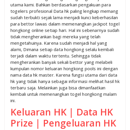
utama kami. Bahkan berdasarkan pengakuan para
togelers profesional
Data hk paling lengkap memang
sudah terbukti sejak lama menjadi kunci keberhasilan
para bettor lawas dalam memenangkan jackpot togel
hongkong online setiap hari. Hal ini sebenarnya sudah
tidak mengherankan bagi mereka yang telah
mengetahuinya. Karena sudah menjadi hal yang
alami, Dimana setiap data hongkong selalu kembali
terjadi dalam waktu tertentu. Sehingga tidak
mengherankan banyak sekali bettor yang melabeli
kumpulan nomor keluaran hongkong pools ini dengan
nama data hk master. Karena fungsi utama dari data
hk yang tidak hanya sebagai informasi melihat hasil hk
terbaru saja. Melainkan juga bisa dimanfaatkan
kembali untuk memenangkan togel hongkong malam
ini.
Keluaran HK | Data HK
Prize | Pengeluaran HK