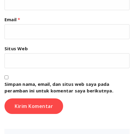
Email
*
Situs Web
Simpan nama, email, dan situs web saya pada
peramban ini untuk komentar saya berikutnya.