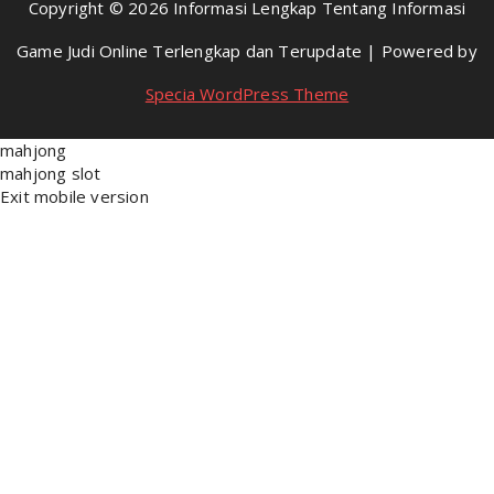
Copyright © 2026 Informasi Lengkap Tentang Informasi
Game Judi Online Terlengkap dan Terupdate | Powered by
Specia WordPress Theme
mahjong
mahjong slot
Exit mobile version