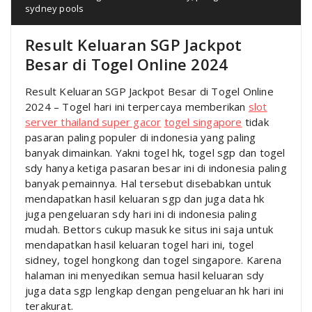
sydney pools
Result Keluaran SGP Jackpot
Besar di Togel Online 2024
Result Keluaran SGP Jackpot Besar di Togel Online
2024 – Togel hari ini terpercaya memberikan
slot
server thailand super gacor
togel singapore
tidak
pasaran paling populer di indonesia yang paling
banyak dimainkan. Yakni togel hk, togel sgp dan togel
sdy hanya ketiga pasaran besar ini di indonesia paling
banyak pemainnya. Hal tersebut disebabkan untuk
mendapatkan hasil keluaran sgp dan juga data hk
juga pengeluaran sdy hari ini di indonesia paling
mudah. Bettors cukup masuk ke situs ini saja untuk
mendapatkan hasil keluaran togel hari ini, togel
sidney, togel hongkong dan togel singapore. Karena
halaman ini menyedikan semua hasil keluaran sdy
juga data sgp lengkap dengan pengeluaran hk hari ini
terakurat.