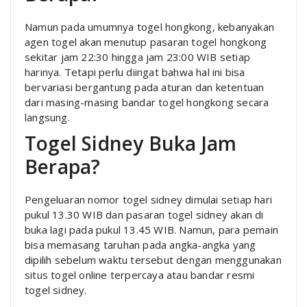
Namun pada umumnya togel hongkong, kebanyakan
agen togel akan menutup pasaran togel hongkong
sekitar jam 22:30 hingga jam 23:00 WIB setiap
harinya. Tetapi perlu diingat bahwa hal ini bisa
bervariasi bergantung pada aturan dan ketentuan
dari masing-masing bandar togel hongkong secara
langsung.
Togel Sidney Buka Jam
Berapa?
Pengeluaran nomor togel sidney dimulai setiap hari
pukul 13.30 WIB dan pasaran togel sidney akan di
buka lagi pada pukul 13.45 WIB. Namun, para pemain
bisa memasang taruhan pada angka-angka yang
dipilih sebelum waktu tersebut dengan menggunakan
situs togel online terpercaya atau bandar resmi
togel sidney.