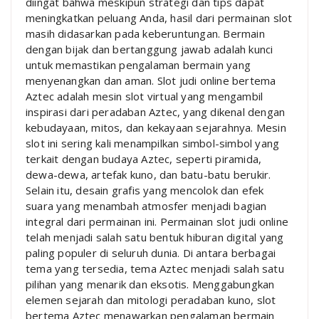
diingat bahwa meskipun strategi dan tips dapat
meningkatkan peluang Anda, hasil dari permainan slot
masih didasarkan pada keberuntungan. Bermain
dengan bijak dan bertanggung jawab adalah kunci
untuk memastikan pengalaman bermain yang
menyenangkan dan aman. Slot judi online bertema
Aztec adalah mesin slot virtual yang mengambil
inspirasi dari peradaban Aztec, yang dikenal dengan
kebudayaan, mitos, dan kekayaan sejarahnya. Mesin
slot ini sering kali menampilkan simbol-simbol yang
terkait dengan budaya Aztec, seperti piramida,
dewa-dewa, artefak kuno, dan batu-batu berukir.
Selain itu, desain grafis yang mencolok dan efek
suara yang menambah atmosfer menjadi bagian
integral dari permainan ini. Permainan slot judi online
telah menjadi salah satu bentuk hiburan digital yang
paling populer di seluruh dunia. Di antara berbagai
tema yang tersedia, tema Aztec menjadi salah satu
pilihan yang menarik dan eksotis. Menggabungkan
elemen sejarah dan mitologi peradaban kuno, slot
bertema Aztec menawarkan pengalaman bermain