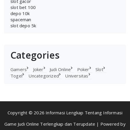
slot gacor
slot bet 100
depo 10k
spaceman
slot depo 5k
Categories
Gamers
Joker
Judi Online
Poker
Slot
Togel
Uncategorized
Universitas
Copyright © 2026 Informasi Lengkap Tentang Informasi
Game Judi Online Terlengkap dan Terupdate | Powered by