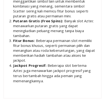
menggantikan simbol lain untuk membentuk
kombinasi yang menang, sementara simbol
Scatter sering kali memicu fitur bonus seperti
putaran gratis atau permainan mini.
Putaran Gratis (Free Spins):
Banyak slot Aztec
menawarkan putaran gratis yang dapat
meningkatkan peluang menang tanpa biaya
tambahan.
Fitur Bonus:
Beberapa permainan slot memiliki
fitur bonus khusus, seperti permainan pilih dan
menangkan atau roda keberuntungan, yang dapat
memberikan hadiah tambahan atau akses ke
jackpot.
Jackpot Progresif:
Beberapa slot bertema
Aztec juga menawarkan jackpot progresif yang
terus bertambah hingga ada pemain yang
memenangkannya.