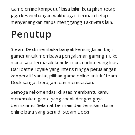
Game online kompetitif bisa bikin ketagihan tetap
jaga keseimbangan waktu agar bermain tetap
menyenangkan tanpa mengganggu aktivitas lain.
Penutup
Steam Deck membuka banyak kemungkinan bagi
gamer untuk membawa pengalaman gaming PC ke
mana saja termasuk koneksi dunia online yang luas.
Dari battle royale yang intens hingga petualangan
kooperatif santai, pilihan game online untuk Steam
Deck sangat beragam dan memuaskan.
Semoga rekomendasi di atas membantu kamu
menemukan game yang cocok dengan gaya
bermainmu. Selamat bermain dan temukan dunia
online baru yang seru di Steam Deck!