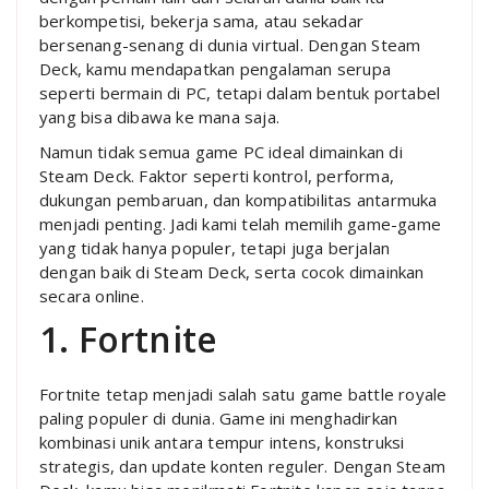
berkompetisi, bekerja sama, atau sekadar
bersenang-senang di dunia virtual. Dengan Steam
Deck, kamu mendapatkan pengalaman serupa
seperti bermain di PC, tetapi dalam bentuk portabel
yang bisa dibawa ke mana saja.
Namun tidak semua game PC ideal dimainkan di
Steam Deck. Faktor seperti kontrol, performa,
dukungan pembaruan, dan kompatibilitas antarmuka
menjadi penting. Jadi kami telah memilih game-game
yang tidak hanya populer, tetapi juga berjalan
dengan baik di Steam Deck, serta cocok dimainkan
secara online.
1. Fortnite
Fortnite tetap menjadi salah satu game battle royale
paling populer di dunia. Game ini menghadirkan
kombinasi unik antara tempur intens, konstruksi
strategis, dan update konten reguler. Dengan Steam