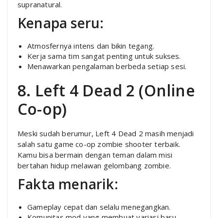
supranatural.
Kenapa seru:
Atmosfernya intens dan bikin tegang.
Kerja sama tim sangat penting untuk sukses.
Menawarkan pengalaman berbeda setiap sesi.
8. Left 4 Dead 2 (Online
Co-op)
Meski sudah berumur, Left 4 Dead 2 masih menjadi
salah satu game co-op zombie shooter terbaik.
Kamu bisa bermain dengan teman dalam misi
bertahan hidup melawan gelombang zombie.
Fakta menarik:
Gameplay cepat dan selalu menegangkan.
Komunitas mod yang membuat variasi baru.