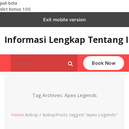
judi bola
slot bonus 100
Skip
Exit mobile version
to
content
Informasi Lengkap Tentang 
Search
Book Now
for:
Tag Archives: Apex Legends
Home
&nbsp / &nbsp
Posts tagged "Apex Legends"