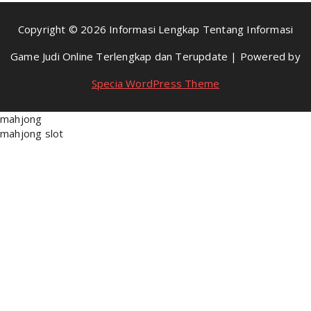
Copyright © 2026 Informasi Lengkap Tentang Informasi
Game Judi Online Terlengkap dan Terupdate | Powered by
Specia WordPress Theme
mahjong
mahjong slot