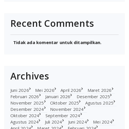
Recent Comments
Tidak ada komentar untuk ditampilkan.
Archives
Juni 2026
Mei 2026
April 2026
Maret 2026
Februari 2026
Januari 2026
Desember 2025
November 2025
Oktober 2025
Agustus 2025
Desember 2024
November 2024
Oktober 2024
September 2024
Agustus 2024
Juli 2024
Juni 2024
Mei 2024
April 2024
Maret 2024
Februari 2024