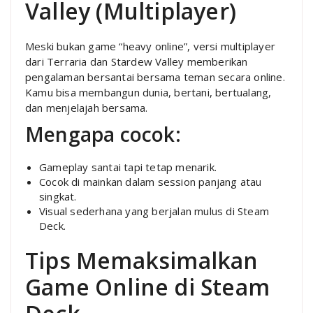
Valley (Multiplayer)
Meski bukan game “heavy online”, versi multiplayer
dari Terraria dan Stardew Valley memberikan
pengalaman bersantai bersama teman secara online.
Kamu bisa membangun dunia, bertani, bertualang,
dan menjelajah bersama.
Mengapa cocok:
Gameplay santai tapi tetap menarik.
Cocok di mainkan dalam session panjang atau
singkat.
Visual sederhana yang berjalan mulus di Steam
Deck.
Tips Memaksimalkan
Game Online di Steam