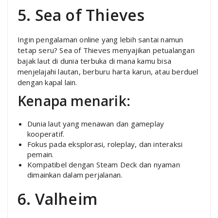
5. Sea of Thieves
Ingin pengalaman online yang lebih santai namun
tetap seru? Sea of Thieves menyajikan petualangan
bajak laut di dunia terbuka di mana kamu bisa
menjelajahi lautan, berburu harta karun, atau berduel
dengan kapal lain.
Kenapa menarik:
Dunia laut yang menawan dan gameplay
kooperatif.
Fokus pada eksplorasi, roleplay, dan interaksi
pemain.
Kompatibel dengan Steam Deck dan nyaman
dimainkan dalam perjalanan.
6. Valheim