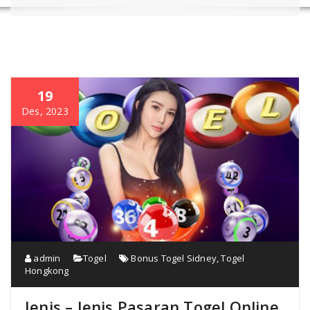
19
Des, 2023
admin
Togel
Bonus Togel Sidney
,
Togel
Hongkong
Jenis – Jenis Pasaran Togel Online