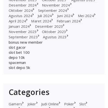
Desember 2024
November 2024
Oktober 2024
September 2024
Agustus 2024
Juli 2024
Juni 2024
Mei 2024
April 2024
Maret 2024
Februari 2024
Januari 2024
Desember 2023
November 2023
Oktober 2023
September 2023
Agustus 2023
bonus new member
slot gacor
slot bet 100
depo 10k
spaceman
slot depo 5k
Categories
Gamers
Joker
Judi Online
Poker
Slot