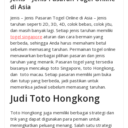
di Asia
Jenis – Jenis Pasaran Togel Online di Asia – Jenis
taruhan seperti 2D, 3D, 4D, colok bebas, colok jitu,
dan masih banyak lagi. Setiap jenis taruhan memiliki
togel singapore
aturan dan cara bermain yang
berbeda, sehingga Anda harus memahami betul
sebelum memasang taruhan. Permainan togel online
menawarkan berbagai pilihan pasaran dan jenis
taruhan yang menarik. Pasaran togel yang tersedia
biasanya mencakup toto Singapore, toto Hongkong,
dan toto macau. Setiap pasaran memiliki jam buka
dan tutup yang berbeda, jadi pastikan untuk
memeriksa jadwal sebelum memasang taruhan.
Judi Toto Hongkong
Toto Hongkong juga memiliki berbagai strategi dan
trik yang dapat digunakan para pemain untuk
meningkatkan peluang menang. Salah satu strategi