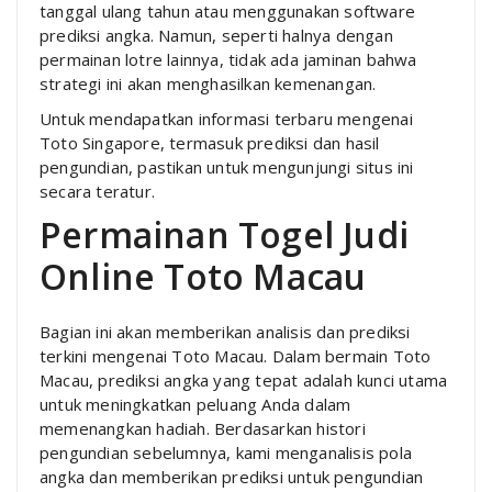
tanggal ulang tahun atau menggunakan software
prediksi angka. Namun, seperti halnya dengan
permainan lotre lainnya, tidak ada jaminan bahwa
strategi ini akan menghasilkan kemenangan.
Untuk mendapatkan informasi terbaru mengenai
Toto Singapore, termasuk prediksi dan hasil
pengundian, pastikan untuk mengunjungi situs ini
secara teratur.
Permainan Togel Judi
Online Toto Macau
Bagian ini akan memberikan analisis dan prediksi
terkini mengenai Toto Macau. Dalam bermain Toto
Macau, prediksi angka yang tepat adalah kunci utama
untuk meningkatkan peluang Anda dalam
memenangkan hadiah. Berdasarkan histori
pengundian sebelumnya, kami menganalisis pola
angka dan memberikan prediksi untuk pengundian