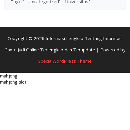
Togel
Uncategorized
Universitas
Copyright © 2026 Informasi Lengkap Tentang Informasi
Game Judi Online Terlengkap dan Terupdate | Powered by
Specia WordPress Theme
mahjong
mahjong slot