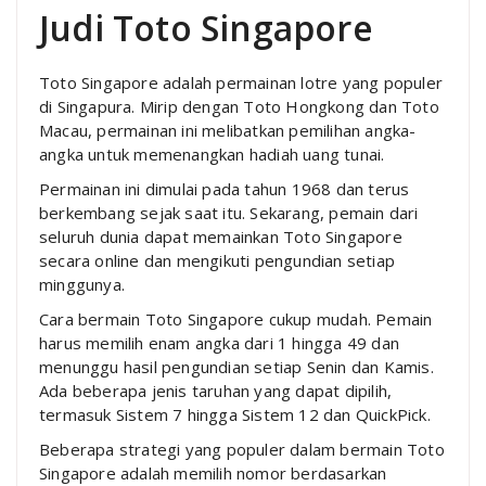
Judi Toto Singapore
Toto Singapore adalah permainan lotre yang populer
di Singapura. Mirip dengan Toto Hongkong dan Toto
Macau, permainan ini melibatkan pemilihan angka-
angka untuk memenangkan hadiah uang tunai.
Permainan ini dimulai pada tahun 1968 dan terus
berkembang sejak saat itu. Sekarang, pemain dari
seluruh dunia dapat memainkan Toto Singapore
secara online dan mengikuti pengundian setiap
minggunya.
Cara bermain Toto Singapore cukup mudah. Pemain
harus memilih enam angka dari 1 hingga 49 dan
menunggu hasil pengundian setiap Senin dan Kamis.
Ada beberapa jenis taruhan yang dapat dipilih,
termasuk Sistem 7 hingga Sistem 12 dan QuickPick.
Beberapa strategi yang populer dalam bermain Toto
Singapore adalah memilih nomor berdasarkan