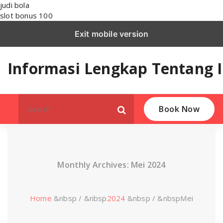
judi bola
slot bonus 100
Skip
Exit mobile version
to
content
Informasi Lengkap Tentang 
Search
Book Now
for:
Monthly Archives: Mei 2024
Home
&nbsp / &nbsp
2024
&nbsp / &nbsp
Mei