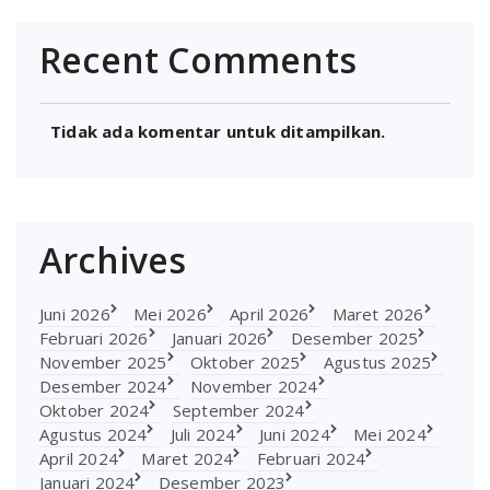
Recent Comments
Tidak ada komentar untuk ditampilkan.
Archives
Juni 2026
Mei 2026
April 2026
Maret 2026
Februari 2026
Januari 2026
Desember 2025
November 2025
Oktober 2025
Agustus 2025
Desember 2024
November 2024
Oktober 2024
September 2024
Agustus 2024
Juli 2024
Juni 2024
Mei 2024
April 2024
Maret 2024
Februari 2024
Januari 2024
Desember 2023