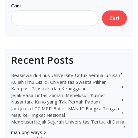
Cari
Cari
Recent Posts
Beasiswa di Binus University Untuk Semua Jurusan
Kuliah Ilmu Gizi di Universitas Swasta Pilihan
Kampus, Prospek, dan Keunggulan
Jejak Rasa Lintas Zaman: Menelusuri Kuliner
Nusantara Kuno yang Tak Pernah Padam
Jadi Juara LCC MPR Babel, MAN IC Bangka Tengah
Maju ke Tingkat Nasional
Menelusuri Jejak Sejarah Universitas Tertua di Dunia
mahjong ways 2