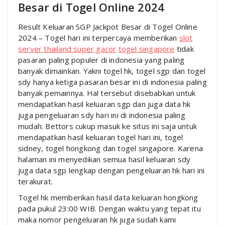
Besar di Togel Online 2024
Result Keluaran SGP Jackpot Besar di Togel Online
2024 – Togel hari ini terpercaya memberikan
slot
server thailand super gacor
togel singapore
tidak
pasaran paling populer di indonesia yang paling
banyak dimainkan. Yakni togel hk, togel sgp dan togel
sdy hanya ketiga pasaran besar ini di indonesia paling
banyak pemainnya. Hal tersebut disebabkan untuk
mendapatkan hasil keluaran sgp dan juga data hk
juga pengeluaran sdy hari ini di indonesia paling
mudah. Bettors cukup masuk ke situs ini saja untuk
mendapatkan hasil keluaran togel hari ini, togel
sidney, togel hongkong dan togel singapore. Karena
halaman ini menyedikan semua hasil keluaran sdy
juga data sgp lengkap dengan pengeluaran hk hari ini
terakurat.
Togel hk memberikan hasil data keluaran hongkong
pada pukul 23:00 WIB. Dengan waktu yang tepat itu
maka nomor pengeluaran hk juga sudah kami