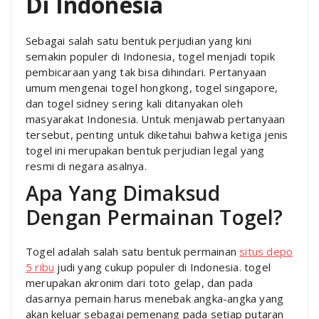
Di Indonesia
Sebagai salah satu bentuk perjudian yang kini
semakin populer di Indonesia, togel menjadi topik
pembicaraan yang tak bisa dihindari. Pertanyaan
umum mengenai togel hongkong, togel singapore,
dan togel sidney sering kali ditanyakan oleh
masyarakat Indonesia. Untuk menjawab pertanyaan
tersebut, penting untuk diketahui bahwa ketiga jenis
togel ini merupakan bentuk perjudian legal yang
resmi di negara asalnya.
Apa Yang Dimaksud
Dengan Permainan Togel?
Togel adalah salah satu bentuk permainan
situs depo
5 ribu
judi yang cukup populer di Indonesia. togel
merupakan akronim dari toto gelap, dan pada
dasarnya pemain harus menebak angka-angka yang
akan keluar sebagai pemenang pada setiap putaran