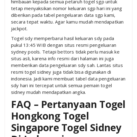
himbauan kepada semua petaruh togel sgp untuk
tetap menyaksikan nomor keluaran sgp hari ini yang
diberikan pada tabel pengeluaran data sgp kami,
secara tepat waktu. Agar kamu mudah mendapatkan
jackpot.
Togel sdy memperbarui hasil keluaran sdy pada
pukul 13:45 WIB dengan situs resmi pengeluaran
sydney pools. Tetapi bettors tidak perlu masuk ke
situs asli, karena info resmi dari halaman ini juga
memberikan data pengeluaran sdy sah. Lantas situs
resmi togel sidney juga tidak bisa digunakan di
indonesia. Jadi kami membuat tabel data pengeluaran
sdy hari ini tercepat untuk semua pemain togel
sidney mudah mendapatkan angka.
FAQ – Pertanyaan Togel
Hongkong Togel
Singapore Togel Sidney