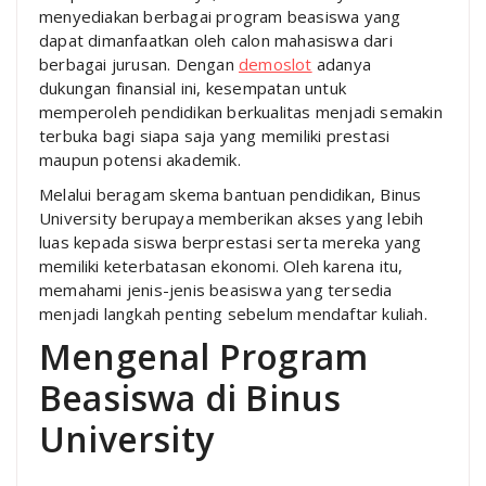
menyediakan berbagai program beasiswa yang
dapat dimanfaatkan oleh calon mahasiswa dari
berbagai jurusan. Dengan
demoslot
adanya
dukungan finansial ini, kesempatan untuk
memperoleh pendidikan berkualitas menjadi semakin
terbuka bagi siapa saja yang memiliki prestasi
maupun potensi akademik.
Melalui beragam skema bantuan pendidikan, Binus
University berupaya memberikan akses yang lebih
luas kepada siswa berprestasi serta mereka yang
memiliki keterbatasan ekonomi. Oleh karena itu,
memahami jenis-jenis beasiswa yang tersedia
menjadi langkah penting sebelum mendaftar kuliah.
Mengenal Program
Beasiswa di Binus
University