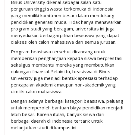
Binus University dikenal sebagai salah satu
perguruan tinggi swasta terkemuka di Indonesia
yang memiliki komitmen besar dalam mendukung
pendidikan generasi muda. Tidak hanya menawarkan
program studi yang beragam, universitas ini juga
menyediakan berbagai pilihan beasiswa yang dapat
diakses oleh calon mahasiswa dari semua jurusan.
Program beasiswa tersebut dirancang untuk
memberikan penghargaan kepada siswa berprestasi
sekaligus membantu mereka yang membutuhkan
dukungan finansial. Selain itu, beasiswa di Binus
University juga menjadi bentuk apresiasi terhadap
pencapaian akademik maupun non-akademik yang
dimiliki calon mahasiswa.
Dengan adanya berbagai kategori beasiswa, peluang
untuk memperoleh bantuan biaya pendidikan menjadi
lebih besar. Karena itulah, banyak siswa dari
berbagai daerah di Indonesia tertarik untuk
melanjutkan studi di kampus ini.