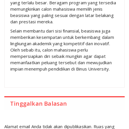
yang terlalu besar. Beragam program yang tersedia
memungkinkan calon mahasiswa memilih jenis
beasiswa yang paling sesuai dengan latar belakang
dan prestasi mereka.
Selain membantu dari sisi finansial, beasiswa juga
memberikan kesempatan untuk berkembang dalam
lingkungan akademik yang kompetitif dan inovatif.
Oleh sebab itu, calon mahasiswa perlu
mempersiapkan diri sebaik mungkin agar dapat
memanfaatkan peluang tersebut dan mewujudkan
impian menempuh pendidikan di Binus University.
Tinggalkan Balasan
Alamat email Anda tidak akan dipublikasikan.
Ruas yang