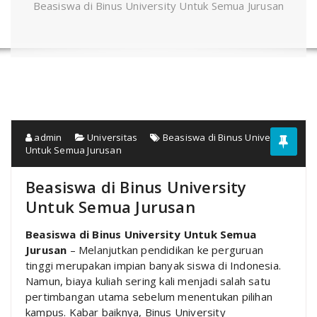
Beasiswa di Binus University Untuk Semua Jurusan
admin
Universitas
Beasiswa di Binus University
Untuk Semua Jurusan
Beasiswa di Binus University
Untuk Semua Jurusan
Beasiswa di Binus University Untuk Semua
Jurusan
– Melanjutkan pendidikan ke perguruan
tinggi merupakan impian banyak siswa di Indonesia.
Namun, biaya kuliah sering kali menjadi salah satu
pertimbangan utama sebelum menentukan pilihan
kampus. Kabar baiknya, Binus University