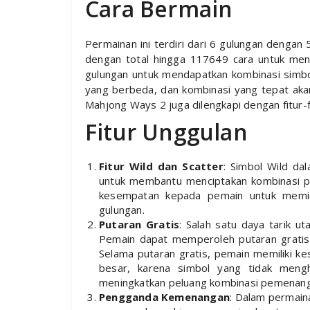
Cara Bermain
Permainan ini terdiri dari 6 gulungan dengan
dengan total hingga 117649 cara untuk m
gulungan untuk mendapatkan kombinasi simbol
yang berbeda, dan kombinasi yang tepat aka
Mahjong Ways 2 juga dilengkapi dengan fitur
Fitur Unggulan
Fitur Wild dan Scatter
: Simbol Wild da
untuk membantu menciptakan kombinasi p
kesempatan kepada pemain untuk memicu
gulungan.
Putaran Gratis
: Salah satu daya tarik u
Pemain dapat memperoleh putaran gratis 
Selama putaran gratis, pemain memiliki 
besar, karena simbol yang tidak mengh
meningkatkan peluang kombinasi pemenang
Pengganda Kemenangan
: Dalam permain