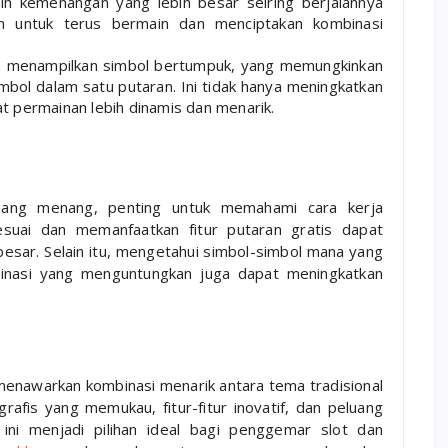
h kemenangan yang lebih besar seiring berjalannya
an untuk terus bermain dan menciptakan kombinasi
a menampilkan simbol bertumpuk, yang memungkinkan
bol dalam satu putaran. Ini tidak hanya meningkatkan
 permainan lebih dinamis dan menarik.
uang menang, penting untuk memahami cara kerja
esuai dan memanfaatkan fitur putaran gratis dapat
sar. Selain itu, mengetahui simbol-simbol mana yang
mbinasi yang menguntungkan juga dapat meningkatkan
enawarkan kombinasi menarik antara tema tradisional
fis yang memukau, fitur-fitur inovatif, dan peluang
ni menjadi pilihan ideal bagi penggemar slot dan