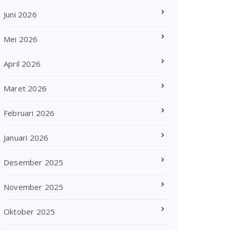
Juni 2026
Mei 2026
April 2026
Maret 2026
Februari 2026
Januari 2026
Desember 2025
November 2025
Oktober 2025