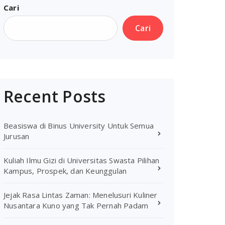
Cari
Cari
Recent Posts
Beasiswa di Binus University Untuk Semua
Jurusan
Kuliah Ilmu Gizi di Universitas Swasta Pilihan
Kampus, Prospek, dan Keunggulan
Jejak Rasa Lintas Zaman: Menelusuri Kuliner
Nusantara Kuno yang Tak Pernah Padam