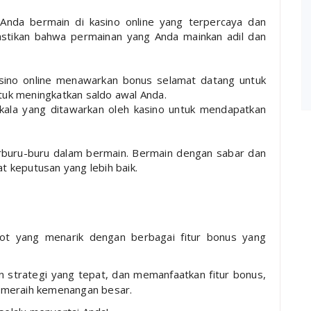
 Anda bermain di kasino online yang terpercaya dan
mastikan bahwa permainan yang Anda mainkan adil dan
asino online menawarkan bonus selamat datang untuk
tuk meningkatkan saldo awal Anda.
rkala yang ditawarkan oleh kasino untuk mendapatkan
erburu-buru dalam bermain. Bermain dengan sabar dan
keputusan yang lebih baik.
lot yang menarik dengan berbagai fitur bonus yang
strategi yang tepat, dan memanfaatkan fitur bonus,
 meraih kemenangan besar.