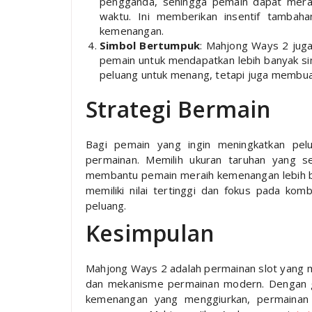
pengganda, sehingga pemain dapat merai
waktu. Ini memberikan insentif tambah
kemenangan.
Simbol Bertumpuk
: Mahjong Ways 2 jug
pemain untuk mendapatkan lebih banyak sim
peluang untuk menang, tetapi juga membuat
Strategi Bermain
Bagi pemain yang ingin meningkatkan pel
permainan. Memilih ukuran taruhan yang s
membantu pemain meraih kemenangan lebih be
memiliki nilai tertinggi dan fokus pada ko
peluang.
Kesimpulan
Mahjong Ways 2 adalah permainan slot yang m
dan mekanisme permainan modern. Dengan gra
kemenangan yang menggiurkan, permainan i