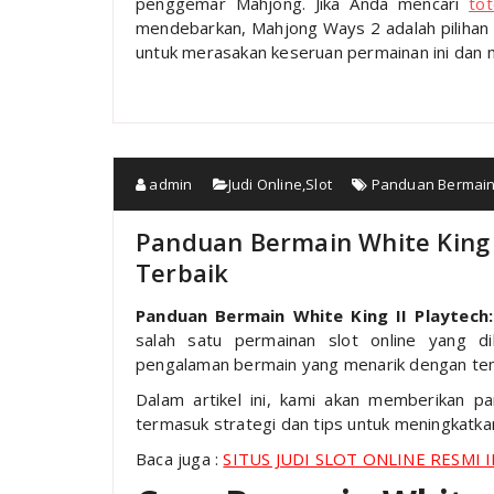
penggemar Mahjong. Jika Anda mencari
to
mendebarkan, Mahjong Ways 2 adalah pilihan 
untuk merasakan keseruan permainan ini da
admin
Judi Online
,
Slot
Panduan Bermain W
Panduan Bermain White King I
Terbaik
Panduan Bermain White King II Playtech:
salah satu permainan slot online yang d
pengalaman bermain yang menarik dengan tem
Dalam artikel ini, kami akan memberikan p
termasuk strategi dan tips untuk meningkatk
Baca juga :
SITUS JUDI SLOT ONLINE RESM