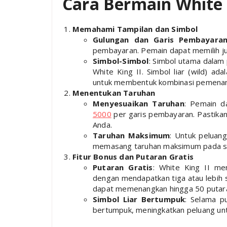
Cara Bermain White 
Memahami Tampilan dan Simbol
Gulungan dan Garis Pembayara
pembayaran. Pemain dapat memilih jum
Simbol-Simbol
: Simbol utama dalam 
White King II. Simbol liar (wild) ad
untuk membentuk kombinasi pemena
Menentukan Taruhan
Menyesuaikan Taruhan
: Pemain d
5000
per garis pembayaran. Pastika
Anda.
Taruhan Maksimum
: Untuk peluan
memasang taruhan maksimum pada s
Fitur Bonus dan Putaran Gratis
Putaran Gratis
: White King II men
dengan mendapatkan tiga atau lebih s
dapat memenangkan hingga 50 putara
Simbol Liar Bertumpuk
: Selama p
bertumpuk, meningkatkan peluang un