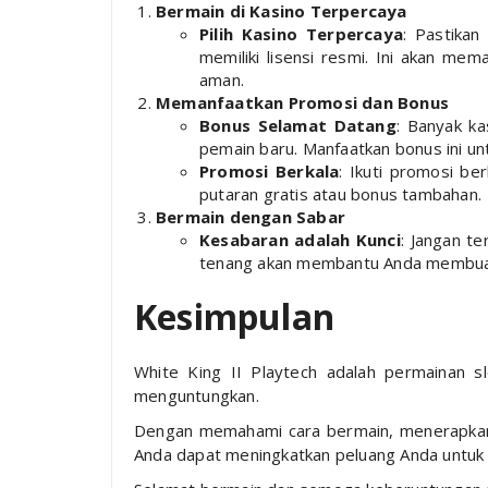
Bermain di Kasino Terpercaya
Pilih Kasino Terpercaya
: Pastikan
memiliki lisensi resmi. Ini akan me
aman.
Memanfaatkan Promosi dan Bonus
Bonus Selamat Datang
: Banyak k
pemain baru. Manfaatkan bonus ini un
Promosi Berkala
: Ikuti promosi be
putaran gratis atau bonus tambahan.
Bermain dengan Sabar
Kesabaran adalah Kunci
: Jangan t
tenang akan membantu Anda membuat 
Kesimpulan
White King II Playtech adalah permainan s
menguntungkan.
Dengan memahami cara bermain, menerapkan 
Anda dapat meningkatkan peluang Anda untuk