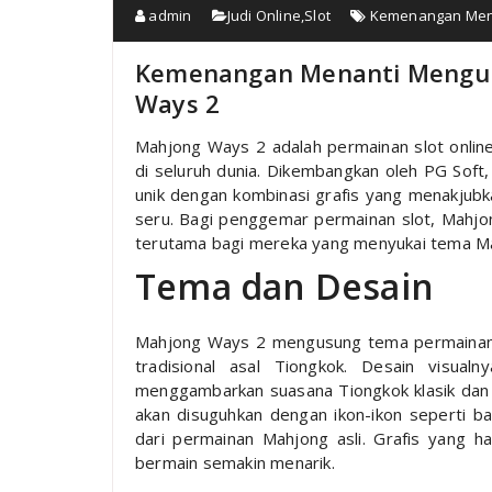
admin
Judi Online
,
Slot
Kemenangan Mena
Kemenangan Menanti Mengun
Ways 2
Mahjong Ways 2 adalah permainan slot onli
di seluruh dunia. Dikembangkan oleh PG Sof
unik dengan kombinasi grafis yang menakjubka
seru. Bagi penggemar permainan slot, Mahjon
terutama bagi mereka yang menyukai tema M
Tema dan Desain
Mahjong Ways 2 mengusung tema permainan
tradisional asal Tiongkok. Desain visua
menggambarkan suasana Tiongkok klasik dan
akan disuguhkan dengan ikon-ikon seperti ba
dari permainan Mahjong asli. Grafis yang 
bermain semakin menarik.