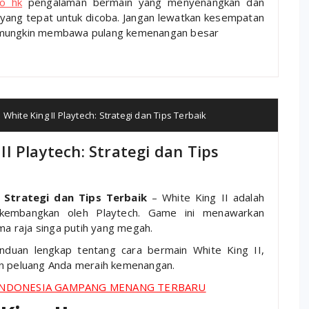
to hk
pengalaman bermain yang menyenangkan dan
yang tepat untuk dicoba. Jangan lewatkan kesempatan
n mungkin membawa pulang kemenangan besar
hite King II Playtech: Strategi dan Tips Terbaik
I Playtech: Strategi dan Tips
 Strategi dan Tips Terbaik
– White King II adalah
ikembangkan oleh Playtech. Game ini menawarkan
a raja singa putih yang megah.
anduan lengkap tentang cara bermain White King II,
an peluang Anda meraih kemenangan.
I INDONESIA GAMPANG MENANG TERBARU