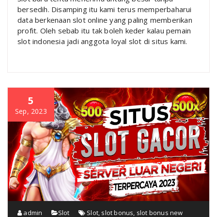
bersedih. Disamping itu kami terus memperbaharui
data berkenaan slot online yang paling memberikan
profit. Oleh sebab itu tak boleh keder kalau pemain
slot indonesia jadi anggota loyal slot di situs kami.
5
Sep, 2023
admin
Slot
Slot
,
slot bonus
,
slot bonus new