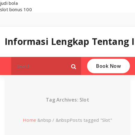
judi bola
slot bonus 100
Skip
to
content
Informasi Lengkap Tentang 
Search
Book Now
for:
Tag Archives: Slot
Home
&nbsp / &nbsp
Posts tagged "Slot"