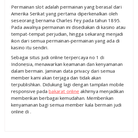
Permainan slot adalah permainan yang berasal dari
Amerika Serikat yang pertama diperkenalkan oleh
seseorang bernama Charles Fey pada tahun 1895.
Pada awalnya permainan ini disediakan di kasino atau
tempat-tempat perjudian, hingga sekarang menjadi
ikon dari semua permainan-permainan yang ada di
kasino itu sendiri.
Sebagai situs judi online terpercaya no 1 di
Indonesia, menawarkan keamanan dan kenyamanan
dalam bermain. Jaminan data privacy dari semua
member kami akan terjaga dan tidak akan
terpublishkan. Didukung lagi dengan tampilan mobile
responsive pada
bakarat online
akhirnya menjadikan
memberikan berbagai kemudahan. Memberikan
kenyamanan bagi semua member kala bermain judi
online di .