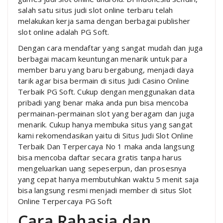
salah satu situs judi slot online terbaru telah
melakukan kerja sama dengan berbagai publisher
slot online adalah PG Soft.
Dengan cara mendaftar yang sangat mudah dan juga
berbagai macam keuntungan menarik untuk para
member baru yang baru bergabung, menjadi daya
tarik agar bisa bermain di situs Judi Casino Online
Terbaik PG Soft. Cukup dengan menggunakan data
pribadi yang benar maka anda pun bisa mencoba
permainan-permainan slot yang beragam dan juga
menarik. Cukup hanya membuka situs yang sangat
kami rekomendasikan yaitu di Situs Judi Slot Online
Terbaik Dan Terpercaya No 1 maka anda langsung
bisa mencoba daftar secara gratis tanpa harus
mengeluarkan uang sepeserpun, dan prosesnya
yang cepat hanya membutuhkan waktu 5 menit saja
bisa langsung resmi menjadi member di situs Slot
Online Terpercaya PG Soft
Cara Rahasia dan