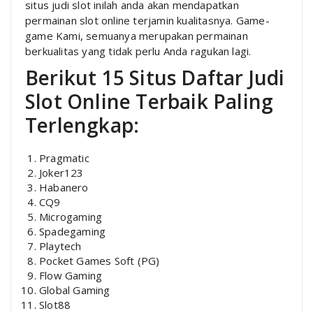
situs judi slot inilah anda akan mendapatkan
permainan slot online terjamin kualitasnya. Game-
game Kami, semuanya merupakan permainan
berkualitas yang tidak perlu Anda ragukan lagi.
Berikut 15 Situs Daftar Judi
Slot Online Terbaik Paling
Terlengkap:
Pragmatic
Joker123
Habanero
CQ9
Microgaming
Spadegaming
Playtech
Pocket Games Soft (PG)
Flow Gaming
Global Gaming
Slot88