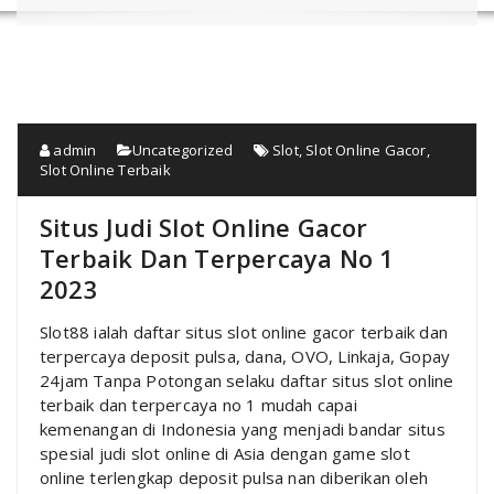
admin
Uncategorized
Slot
,
Slot Online Gacor
,
Slot Online Terbaik
Situs Judi Slot Online Gacor
Terbaik Dan Terpercaya No 1
2023
Slot88 ialah daftar situs slot online gacor terbaik dan
terpercaya deposit pulsa, dana, OVO, Linkaja, Gopay
24jam Tanpa Potongan selaku daftar situs slot online
terbaik dan terpercaya no 1 mudah capai
kemenangan di Indonesia yang menjadi bandar situs
spesial judi slot online di Asia dengan game slot
online terlengkap deposit pulsa nan diberikan oleh