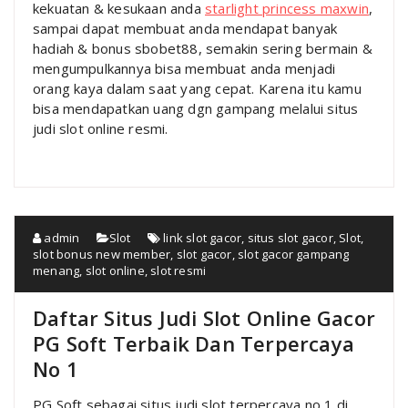
kekuatan & kesukaan anda
starlight princess maxwin
,
sampai dapat membuat anda mendapat banyak
hadiah & bonus sbobet88, semakin sering bermain &
mengumpulkannya bisa membuat anda menjadi
orang kaya dalam saat yang cepat. Karena itu kamu
bisa mendapatkan uang dgn gampang melalui situs
judi slot online resmi.
admin
Slot
link slot gacor
,
situs slot gacor
,
Slot
,
slot bonus new member
,
slot gacor
,
slot gacor gampang
menang
,
slot online
,
slot resmi
Daftar Situs Judi Slot Online Gacor
PG Soft Terbaik Dan Terpercaya
No 1
PG Soft sebagai situs judi slot terpercaya no 1 di