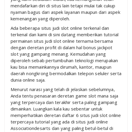
mendafarkan diri di situs lain tetapi mulai tak cukup
nyaman bagus dari aspek layanan maupun dari aspek
kemenangan yang diperoleh.
Ada beberapa situs judi slot online terkenal dan
terkenal dan kami di sini datang memberikan tutorial
permainan situs judi slot online ternama bersama
dengan deretan profit di dalam hal bonus jackpot
slot yang gampang menang. Kemudahan yang
diperoleh sebab pertumbuhan teknologi merupakan
kau bisa memainkannya dirumah, kantor, maupun
daerah nongkrong bermodalkan telepon seluler serta
dunia online saja.
Menurut narasi yang telah di jelaskan sebelumnya,
Anda tentu penasaran deretan game slot mana saja
yang terpercaya dan terakhir serta paling gampang
dimainkan. Luangkan kala kau sebentar untuk
memperhatikan deretan daftar 6 situs judi slot online
terpercaya tutorial yang ada di situs judi online
Associationdesarts dan yang paling betul-betul di