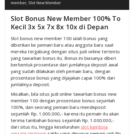
member
,
Slot New Member
Slot Bonus New Member 100% To
Kecil 3x 5x 7x 8x 10x di Depan
Slot bonus new member 100 ialah bonus yang
diberikan ke pemain baru atau anggota baru saat
mereka tergabung dengan situs judi online tertentu
yang tawarkan bonus itu. Bonus ini biasanya diberi
berbentuk prosentase dari jumlahnya deposit awal
yang sudah dilakukan oleh pemain baru, dengan
prosentase bonus yang dijajakan capai 100% dari
jumlahnya deposit.
Misalkan, bila situs judi online tawarkan bonus new
member 100 dengan prosentase bonus sejumlah
100%, dan seorang pemain baru mendeposit
sejumlah Rp. 1.000.000,- karena itu pemain itu akan
terima tambahan bonus sejumlah Rp. 1.000.000,-
dari situs itu, hingga keseluruhan
slot kamboja
winrate tertinggi
saldo yang dipunyai pemain jadi Rp.