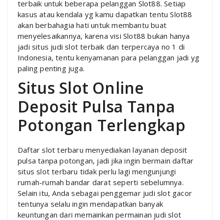
terbaik untuk beberapa pelanggan Slot88. Setiap
kasus atau kendala yg kamu dapatkan tentu Slot88
akan berbahagia hati untuk membantu buat
menyelesaikannya, karena visi Slot88 bukan hanya
jadi situs judi slot terbaik dan terpercaya no 1 di
Indonesia, tentu kenyamanan para pelanggan jadi yg
paling penting juga.
Situs Slot Online
Deposit Pulsa Tanpa
Potongan Terlengkap
Daftar slot terbaru menyediakan layanan deposit
pulsa tanpa potongan, jadi jika ingin bermain daftar
situs slot terbaru tidak perlu lagi mengunjungi
rumah-rumah bandar darat seperti sebelumnya.
Selain itu, Anda sebagai penggemar judi slot gacor
tentunya selalu ingin mendapatkan banyak
keuntungan dari memainkan permainan judi slot