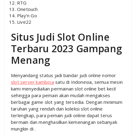
RTG
Onetouch
Play’n Go
Live22
Situs Judi Slot Online
Terbaru 2023 Gampang
Menang
Menyandang status jadi bandar judi online nomor
slot server kamboja
satu di Indonesia, semua mesin
kami menyediakan permainan slot online bet kecil
sehingga para pemain akan mudah mengakses
berbagai game slot yang tersedia. Dengan minimum
taruhan yang rendah dan koleksi slot online
terlengkap, para pemain judi online dapat terus
bermain dan menghasilkan kemenangan sebanyak
mungkin di .