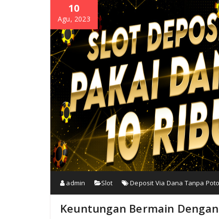
10
Agu, 2023
admin
Slot
Deposit Via Dana Tanpa Pot
Keuntungan Bermain Dengan 