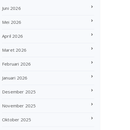
Juni 2026
Mei 2026
April 2026
Maret 2026
Februari 2026
Januari 2026
Desember 2025
November 2025
Oktober 2025