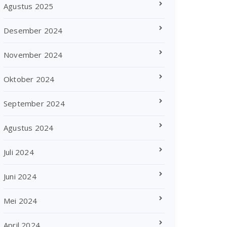
Agustus 2025
Desember 2024
November 2024
Oktober 2024
September 2024
Agustus 2024
Juli 2024
Juni 2024
Mei 2024
April 2024