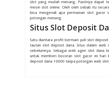
slot yang mudah menang, Pastinya dapat ter
mesin slot online. Oleh oleh sebab itu secar
bisa mengenali apa permainan slot gacor i
potongan menang.
Situs Slot Deposit 
Satu diantara profit bermain judi slot depos
tautan slot deposit dana. Situs dalam web
sebelumnya. Sebagai web agen slot dana b
untuk memberi bocoran slot gacor ini hari
deposit dana 10000 tanpa potongan web slot