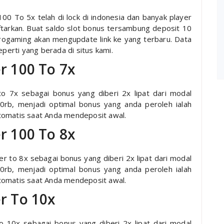
00 To 5x telah di lock di indonesia dan banyak player
aftarkan. Buat saldo slot bonus tersambung deposit 10
 Microgaming akan mengupdate link ke yang terbaru. Data
eperti yang berada di situs kami.
 100 To 7x
o 7x sebagai bonus yang diberi 2x lipat dari modal
0rb, menjadi optimal bonus yang anda peroleh ialah
tomatis saat Anda mendeposit awal.
 100 To 8x
 to 8x sebagai bonus yang diberi 2x lipat dari modal
0rb, menjadi optimal bonus yang anda peroleh ialah
tomatis saat Anda mendeposit awal.
r To 10x
o 10x sebagai bonus yang diberi 2x lipat dari modal