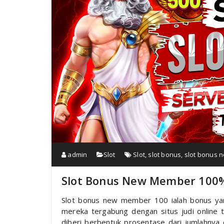
admin
Slot
Slot
,
slot bonus
,
slot bonus
Slot Bonus New Member 100% 
Slot bonus new member 100 ialah bonus yan
mereka tergabung dengan situs judi online t
diberi berbentuk prosentase dari jumlahnya 