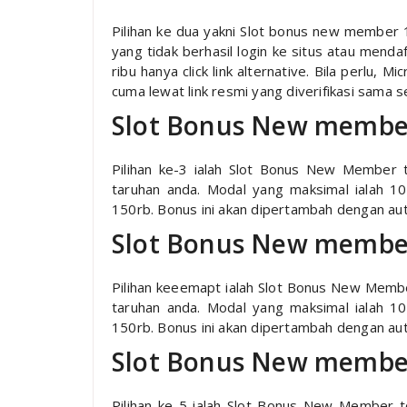
Pilihan ke dua yakni Slot bonus new member 1
yang tidak berhasil login ke situs atau mend
ribu hanya click link alternative. Bila perlu,
cuma lewat link resmi yang diverifikasi sama s
Slot Bonus New member
Pilihan ke-3 ialah Slot Bonus New Member t
taruhan anda. Modal yang maksimal ialah 10
150rb. Bonus ini akan dipertambah dengan au
Slot Bonus New member
Pilihan keeemapt ialah Slot Bonus New Member
taruhan anda. Modal yang maksimal ialah 10
150rb. Bonus ini akan dipertambah dengan au
Slot Bonus New membe
Pilihan ke-5 ialah Slot Bonus New Member t