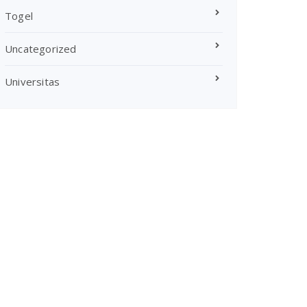
Togel
Uncategorized
Universitas