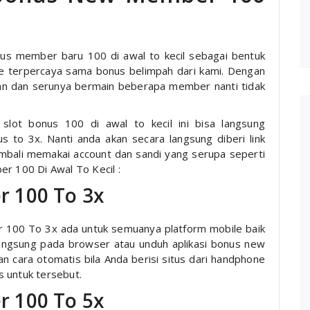
onus member baru 100 di awal to kecil sebagai bentuk
ne terpercaya sama bonus belimpah dari kami. Dengan
nan dan serunya bermain beberapa member nanti tidak
slot bonus 100 di awal to kecil ini bisa langsung
to 3x. Nanti anda akan secara langsung diberi link
embali memakai account dan sandi yang serupa seperti
er 100 Di Awal To Kecil :
 100 To 3x
r 100 To 3x ada untuk semuanya platform mobile baik
 langsung pada browser atau unduh aplikasi bonus new
 cara otomatis bila Anda berisi situs dari handphone
us untuk tersebut.
 100 To 5x