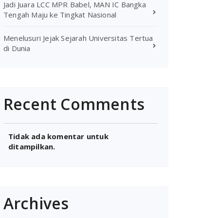
Jadi Juara LCC MPR Babel, MAN IC Bangka
Tengah Maju ke Tingkat Nasional
Menelusuri Jejak Sejarah Universitas Tertua
di Dunia
Recent Comments
Tidak ada komentar untuk
ditampilkan.
Archives