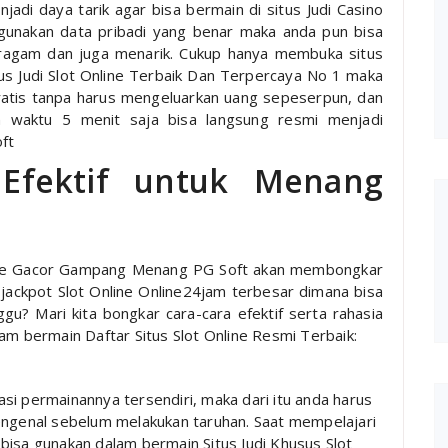
di daya tarik agar bisa bermain di situs Judi Casino
gunakan data pribadi yang benar maka anda pun bisa
ragam dan juga menarik. Cukup hanya membuka situs
us Judi Slot Online Terbaik Dan Terpercaya No 1 maka
ratis tanpa harus mengeluarkan uang sepeserpun, dan
waktu 5 menit saja bisa langsung resmi menjadi
ft
 Efektif untuk Menang
line Gacor Gampang Menang PG Soft akan membongkar
 jackpot Slot Online Online24jam terbesar dimana bisa
gu? Mari kita bongkar cara-cara efektif serta rahasia
am bermain Daftar Situs Slot Online Resmi Terbaik:
si permainannya tersendiri, maka dari itu anda harus
engenal sebelum melakukan taruhan. Saat mempelajari
bisa gunakan dalam bermain Situs Judi Khusus Slot