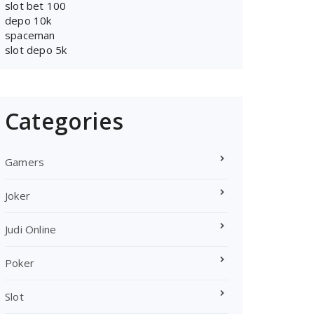
slot bet 100
depo 10k
spaceman
slot depo 5k
Categories
Gamers
Joker
Judi Online
Poker
Slot