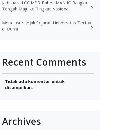
Jadi Juara LCC MPR Babel, MAN IC Bangka
Tengah Maju ke Tingkat Nasional
Menelusuri Jejak Sejarah Universitas Tertua
di Dunia
Recent Comments
Tidak ada komentar untuk
ditampilkan.
Archives