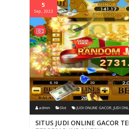
5
Sep, 2023
admin
Slot
JUDI ONLINE GACOR
,
JUDI ON
SITUS JUDI ONLINE GACOR T