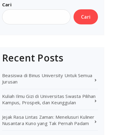
Cari
Cari
Recent Posts
Beasiswa di Binus University Untuk Semua
Jurusan
Kuliah Ilmu Gizi di Universitas Swasta Pilihan
Kampus, Prospek, dan Keunggulan
Jejak Rasa Lintas Zaman: Menelusuri Kuliner
Nusantara Kuno yang Tak Pernah Padam