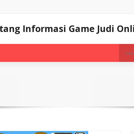
tang Informasi Game Judi Onl
Search
for: