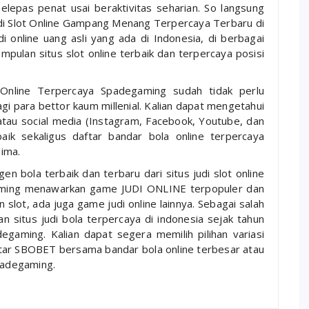
epas penat usai beraktivitas seharian. So langsung
di Slot Online Gampang Menang Terpercaya Terbaru di
i online uang asli yang ada di Indonesia, di berbagai
umpulan situs slot online terbaik dan terpercaya posisi
t Online Terpercaya Spadegaming sudah tidak perlu
gi para bettor kaum millenial. Kalian dapat mengetahui
 atau social media (Instagram, Facebook, Youtube, dan
baik sekaligus daftar bandar bola online terpercaya
ima.
n bola terbaik dan terbaru dari situs judi slot online
aming menawarkan game JUDI ONLINE terpopuler dan
n slot, ada juga game judi online lainnya. Sebagai salah
lan situs judi bola terpercaya di indonesia sejak tahun
gaming. Kalian dapat segera memilih pilihan variasi
tar SBOBET bersama bandar bola online terbesar atau
Spadegaming.