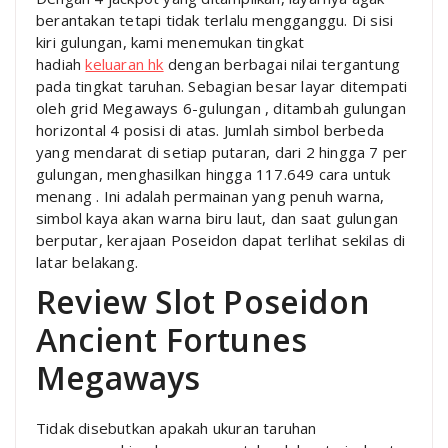
berantakan tetapi tidak terlalu mengganggu. Di sisi
kiri gulungan, kami menemukan tingkat
hadiah
keluaran hk
dengan berbagai nilai tergantung
pada tingkat taruhan. Sebagian besar layar ditempati
oleh grid Megaways 6-gulungan , ditambah gulungan
horizontal 4 posisi di atas. Jumlah simbol berbeda
yang mendarat di setiap putaran, dari 2 hingga 7 per
gulungan, menghasilkan hingga 117.649 cara untuk
menang . Ini adalah permainan yang penuh warna,
simbol kaya akan warna biru laut, dan saat gulungan
berputar, kerajaan Poseidon dapat terlihat sekilas di
latar belakang.
Review Slot Poseidon
Ancient Fortunes
Megaways
Tidak disebutkan apakah ukuran taruhan