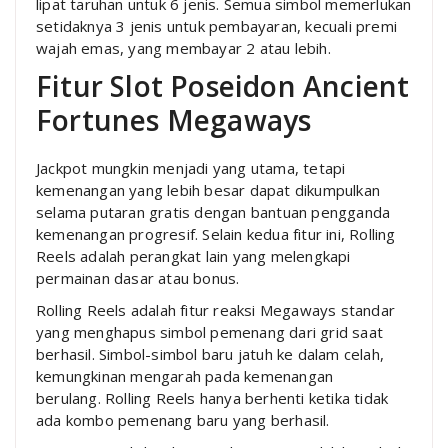
lipat taruhan untuk 6 jenis. Semua simbol memerlukan
setidaknya 3 jenis untuk pembayaran, kecuali premi
wajah emas, yang membayar 2 atau lebih.
Fitur Slot Poseidon Ancient
Fortunes Megaways
Jackpot mungkin menjadi yang utama, tetapi
kemenangan yang lebih besar dapat dikumpulkan
selama putaran gratis dengan bantuan pengganda
kemenangan progresif. Selain kedua fitur ini, Rolling
Reels adalah perangkat lain yang melengkapi
permainan dasar atau bonus.
Rolling Reels adalah fitur reaksi Megaways standar
yang menghapus simbol pemenang dari grid saat
berhasil. Simbol-simbol baru jatuh ke dalam celah,
kemungkinan mengarah pada kemenangan
berulang. Rolling Reels hanya berhenti ketika tidak
ada kombo pemenang baru yang berhasil.