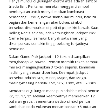
Hanya muncul di gulungan ekstra atas adalah simbol
trisula liar . Pertama, mereka mengganti simbol
pembayaran untuk menyelesaikan kombinasi
pemenang. Kedua, ketika simbol liar muncul, baik itu
bagian dari kemenangan atau bukan, simbol
tersebut dikumpulkan di peti di pojok kiri bawah. Saat
Rolling Reels selesai, ada kemungkinan Jackpot Pick
Game terpicu. Semakin banyak satwa liar yang
dikumpulkan, semakin tinggi peluang terjadinya
pemicuan.
Dalam Game Pick Jackpot , 12 token ditampilkan
menghadap ke bawah. Pemain memilih token sampai
mereka mengungkapkan 3 token sejenis, kemudian
hadiah yang sesuai diberikan. Keempat jackpot
tersebut adalah Mini, Minor, Major, dan Mega,
masing-masing bernilai 15x, 50x, 100x, atau 5.000x.
Mendarat di gulungan mana pun adalah simbol pencar
‘G’, ‘O’, ‘L’, ‘D’. Melihat keempatnya memberikan 12
putaran gratis , sementara setiap simbol pencar
tambahan pada gulungan menambahkan +5 putaran