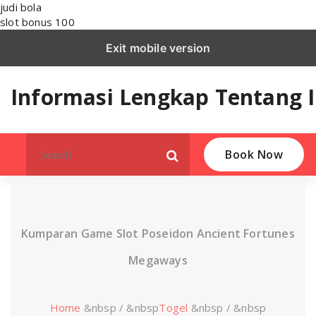
judi bola
slot bonus 100
Skip
Exit mobile version
to
content
Informasi Lengkap Tentang 
Search
Book Now
for:
Kumparan Game Slot Poseidon Ancient Fortunes
Megaways
Home
&nbsp / &nbsp
Togel
&nbsp / &nbsp