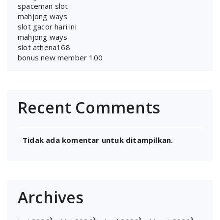
spaceman slot
mahjong ways
slot gacor hari ini
mahjong ways
slot athena168
bonus new member 100
Recent Comments
Tidak ada komentar untuk ditampilkan.
Archives