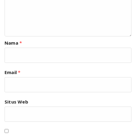
Nama
*
Email
*
Situs Web