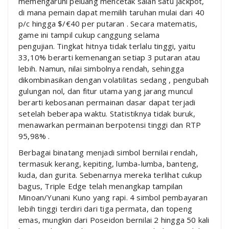
memengaruhi peluang mencetak salah satu jackpot,
di mana pemain dapat memilih taruhan mulai dari 40
p/c hingga $/€40 per putaran . Secara matematis,
game ini tampil cukup canggung selama
pengujian. Tingkat hitnya tidak terlalu tinggi, yaitu
33,10% berarti kemenangan setiap 3 putaran atau
lebih. Namun, nilai simbolnya rendah, sehingga
dikombinasikan dengan volatilitas sedang , pengubah
gulungan nol, dan fitur utama yang jarang muncul
berarti kebosanan permainan dasar dapat terjadi
setelah beberapa waktu. Statistiknya tidak buruk,
menawarkan permainan berpotensi tinggi dan RTP
95,98% .
Berbagai binatang menjadi simbol bernilai rendah,
termasuk kerang, kepiting, lumba-lumba, banteng,
kuda, dan gurita. Sebenarnya mereka terlihat cukup
bagus, Triple Edge telah menangkap tampilan
Minoan/Yunani Kuno yang rapi. 4 simbol pembayaran
lebih tinggi terdiri dari tiga permata, dan topeng
emas, mungkin dari Poseidon bernilai 2 hingga 50 kali