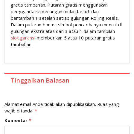
gratis tambahan. Putaran gratis menggunakan
pengganda kemenangan mulai dari x1 dan
bertambah 1 setelah setiap gulungan Rolling Reels.
Dalam putaran bonus, simbol pencar hanya muncul di
gulungan ekstra atas dan 3 atau 4 dalam tampilan
slot garansi
memberikan 5 atau 10 putaran gratis
tambahan.
Tinggalkan Balasan
Alamat email Anda tidak akan dipublikasikan.
Ruas yang
wajib ditandai
*
Komentar
*