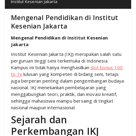
Institut Kesenian Jakarta
Mengenal Pendidikan di Institut
Kesenian Jakarta
Mengenal Pendidikan di Institut Kesenian
Jakarta
Institut Kesenian Jakarta (IKJ) merupakan salah satu
perguruan tinggi seni terkemuka di Indonesia.
Kampus ini tidak hanya menghasilkan
slot bonus 100
to 7x
lulusan yang kompeten di bidang seni, tetapi
juga berperan penting dalam pengembangan budaya
nasional. IKJ menekankan pembelajaran yang
menggabungkan teori, praktik, dan inovasi kreatif,
sehingga mahasiswa mampu bersaing di tingkat
nasional maupun internasional.
Sejarah dan
Perkembangan IKJ