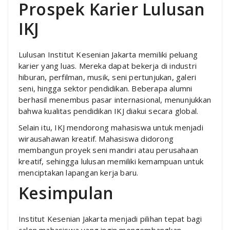
Prospek Karier Lulusan
IKJ
Lulusan Institut Kesenian Jakarta memiliki peluang
karier yang luas. Mereka dapat bekerja di industri
hiburan, perfilman, musik, seni pertunjukan, galeri
seni, hingga sektor pendidikan. Beberapa alumni
berhasil menembus pasar internasional, menunjukkan
bahwa kualitas pendidikan IKJ diakui secara global.
Selain itu, IKJ mendorong mahasiswa untuk menjadi
wirausahawan kreatif. Mahasiswa didorong
membangun proyek seni mandiri atau perusahaan
kreatif, sehingga lulusan memiliki kemampuan untuk
menciptakan lapangan kerja baru.
Kesimpulan
Institut Kesenian Jakarta menjadi pilihan tepat bagi
calon mahasiswa yang ingin mengembangkan