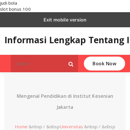
judi bola
slot bonus 100
Skip
Exit mobile version
to
content
Informasi Lengkap Tentang 
Search
Book Now
for:
Mengenal Pendidikan di Institut Kesenian
Jakarta
Home
&nbsp / &nbsp
Universitas
&nbsp / &nbsp