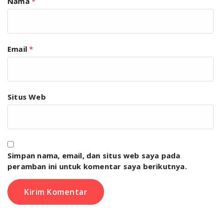
Nama
*
Email
*
Situs Web
Simpan nama, email, dan situs web saya pada
peramban ini untuk komentar saya berikutnya.