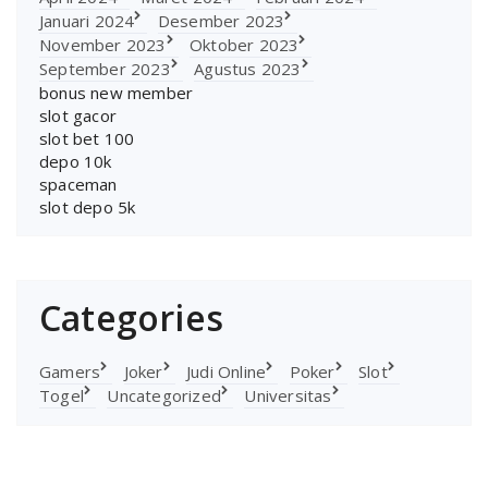
Januari 2024
Desember 2023
November 2023
Oktober 2023
September 2023
Agustus 2023
bonus new member
slot gacor
slot bet 100
depo 10k
spaceman
slot depo 5k
Categories
Gamers
Joker
Judi Online
Poker
Slot
Togel
Uncategorized
Universitas