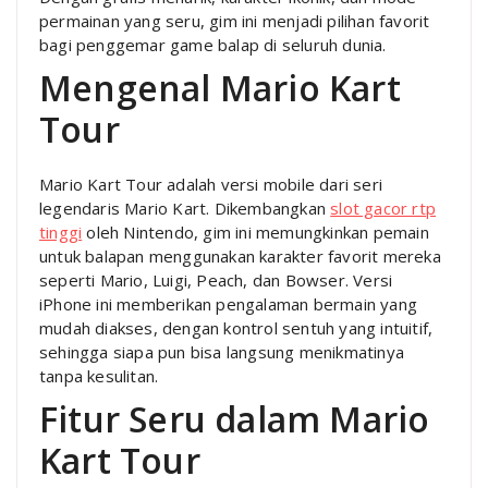
permainan yang seru, gim ini menjadi pilihan favorit
bagi penggemar game balap di seluruh dunia.
Mengenal Mario Kart
Tour
Mario Kart Tour adalah versi mobile dari seri
legendaris Mario Kart. Dikembangkan
slot gacor rtp
tinggi
oleh Nintendo, gim ini memungkinkan pemain
untuk balapan menggunakan karakter favorit mereka
seperti Mario, Luigi, Peach, dan Bowser. Versi
iPhone ini memberikan pengalaman bermain yang
mudah diakses, dengan kontrol sentuh yang intuitif,
sehingga siapa pun bisa langsung menikmatinya
tanpa kesulitan.
Fitur Seru dalam Mario
Kart Tour