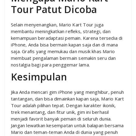
Tour Patut Dicoba
Selain menyenangkan, Mario Kart Tour juga
membantu meningkatkan refleks, strategi, dan
kemampuan beradaptasi pemain. Karena tersedia di
iPhone, Anda bisa bermain kapan saja dan di mana
saja. Grafis yang memukau dan musik khas Mario
membuat pengalaman bermain semakin seru dan
nostalgia bagi para penggemar lama.
Kesimpulan
Jika Anda mencari gim iPhone yang menghibur, penuh
tantangan, dan bisa dimainkan kapan saja, Mario Kart
Tour adalah pilihan tepat. Dengan karakter ikonik,
trek menantang, dan fitur unik, gim ini berhasil
menjadi favorit banyak pemain di seluruh dunia.
Jangan lewatkan kesempatan untuk balapan bersama
Mario dan teman-teman Anda di dunia yang penuh