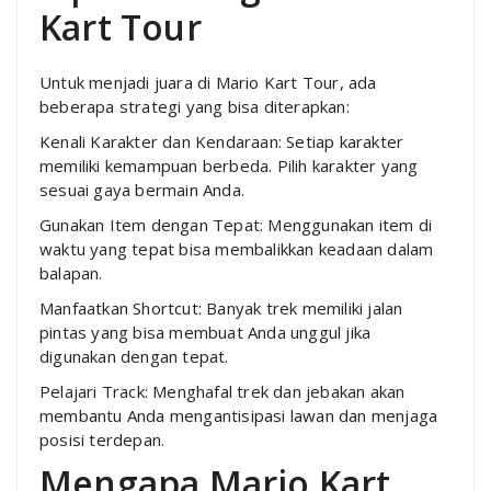
Kart Tour
Untuk menjadi juara di Mario Kart Tour, ada
beberapa strategi yang bisa diterapkan:
Kenali Karakter dan Kendaraan: Setiap karakter
memiliki kemampuan berbeda. Pilih karakter yang
sesuai gaya bermain Anda.
Gunakan Item dengan Tepat: Menggunakan item di
waktu yang tepat bisa membalikkan keadaan dalam
balapan.
Manfaatkan Shortcut: Banyak trek memiliki jalan
pintas yang bisa membuat Anda unggul jika
digunakan dengan tepat.
Pelajari Track: Menghafal trek dan jebakan akan
membantu Anda mengantisipasi lawan dan menjaga
posisi terdepan.
Mengapa Mario Kart