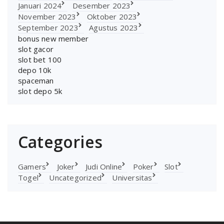
Januari 2024
Desember 2023
November 2023
Oktober 2023
September 2023
Agustus 2023
bonus new member
slot gacor
slot bet 100
depo 10k
spaceman
slot depo 5k
Categories
Gamers
Joker
Judi Online
Poker
Slot
Togel
Uncategorized
Universitas