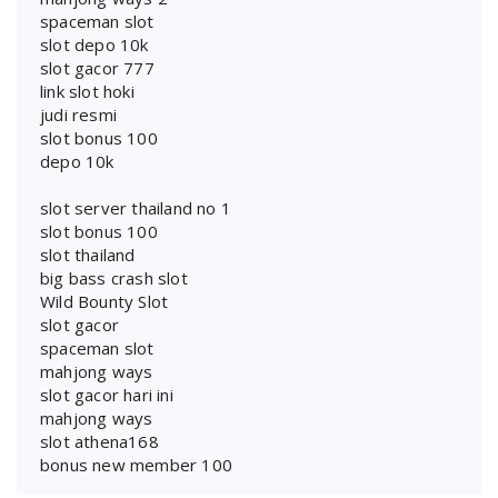
spaceman slot
slot depo 10k
slot gacor 777
link slot hoki
judi resmi
slot bonus 100
depo 10k
slot server thailand no 1
slot bonus 100
slot thailand
big bass crash slot
Wild Bounty Slot
slot gacor
spaceman slot
mahjong ways
slot gacor hari ini
mahjong ways
slot athena168
bonus new member 100