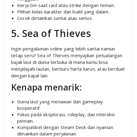
Kerja tim saat raid atau strike dengan teman.
Pilihan kelas karakter dan build yang dalam.
Cocok dimainkan santai atau serius.
5. Sea of Thieves
Ingin pengalaman online yang lebih santai namun
tetap seru? Sea of Thieves menyajikan petualangan
bajak laut di dunia terbuka di mana kamu bisa
menjelajahi lautan, berburu harta karun, atau berduel
dengan kapal lain.
Kenapa menarik:
Dunia laut yang menawan dan gameplay
kooperatif.
Fokus pada eksplorasi, roleplay, dan interaksi
pemain.
Kompatibel dengan Steam Deck dan nyaman
dimainkan dalam perjalanan.