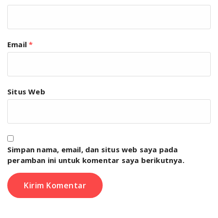
Email
*
Situs Web
Simpan nama, email, dan situs web saya pada
peramban ini untuk komentar saya berikutnya.