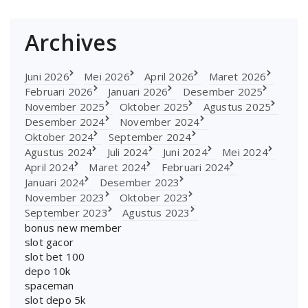
Archives
Juni 2026
Mei 2026
April 2026
Maret 2026
Februari 2026
Januari 2026
Desember 2025
November 2025
Oktober 2025
Agustus 2025
Desember 2024
November 2024
Oktober 2024
September 2024
Agustus 2024
Juli 2024
Juni 2024
Mei 2024
April 2024
Maret 2024
Februari 2024
Januari 2024
Desember 2023
November 2023
Oktober 2023
September 2023
Agustus 2023
bonus new member
slot gacor
slot bet 100
depo 10k
spaceman
slot depo 5k