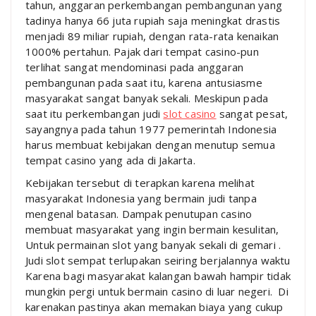
tahun, anggaran perkembangan pembangunan yang
tadinya hanya 66 juta rupiah saja meningkat drastis
menjadi 89 miliar rupiah, dengan rata-rata kenaikan
1000% pertahun. Pajak dari tempat casino-pun
terlihat sangat mendominasi pada anggaran
pembangunan pada saat itu, karena antusiasme
masyarakat sangat banyak sekali. Meskipun pada
saat itu perkembangan judi
slot casino
sangat pesat,
sayangnya pada tahun 1977 pemerintah Indonesia
harus membuat kebijakan dengan menutup semua
tempat casino yang ada di Jakarta.
Kebijakan tersebut di terapkan karena melihat
masyarakat Indonesia yang bermain judi tanpa
mengenal batasan. Dampak penutupan casino
membuat masyarakat yang ingin bermain kesulitan,
Untuk permainan slot yang banyak sekali di gemari .
Judi slot sempat terlupakan seiring berjalannya waktu
Karena bagi masyarakat kalangan bawah hampir tidak
mungkin pergi untuk bermain casino di luar negeri. Di
karenakan pastinya akan memakan biaya yang cukup