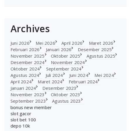
Archives
Juni 2026
Mei 2026
April 2026
Maret 2026
Februari 2026
Januari 2026
Desember 2025
November 2025
Oktober 2025
Agustus 2025
Desember 2024
November 2024
Oktober 2024
September 2024
Agustus 2024
Juli 2024
Juni 2024
Mei 2024
April 2024
Maret 2024
Februari 2024
Januari 2024
Desember 2023
November 2023
Oktober 2023
September 2023
Agustus 2023
bonus new member
slot gacor
slot bet 100
depo 10k