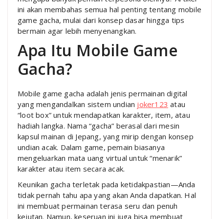
ini akan membahas semua hal penting tentang mobile
game gacha, mulai dari konsep dasar hingga tips
bermain agar lebih menyenangkan.
Apa Itu Mobile Game
Gacha?
Mobile game gacha adalah jenis permainan digital
yang mengandalkan sistem undian
joker123
atau
“loot box” untuk mendapatkan karakter, item, atau
hadiah langka. Nama “gacha” berasal dari mesin
kapsul mainan di Jepang, yang mirip dengan konsep
undian acak. Dalam game, pemain biasanya
mengeluarkan mata uang virtual untuk “menarik”
karakter atau item secara acak.
Keunikan gacha terletak pada ketidakpastian—Anda
tidak pernah tahu apa yang akan Anda dapatkan. Hal
ini membuat permainan terasa seru dan penuh
kejutan. Namun, keseruan ini juga bisa membuat