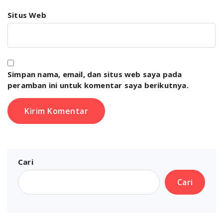
Situs Web
Simpan nama, email, dan situs web saya pada
peramban ini untuk komentar saya berikutnya.
Cari
Cari