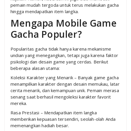
pemain mudah tergoda untuk terus melakukan gacha
hingga mendapatkan item langka.
Mengapa Mobile Game
Gacha Populer?
Popularitas gacha tidak hanya karena mekanisme
undian yang menegangkan, tetapi juga karena faktor
psikologi dan desain game yang cerdas. Berikut
beberapa alasan utama:
Koleksi Karakter yang Menarik – Banyak game gacha
menampilkan karakter dengan desain memukau, latar
cerita menarik, dan kemampuan unik. Pemain merasa
senang saat berhasil mengoleksi karakter favorit
mereka.
Rasa Prestasi – Mendapatkan item langka
memberikan kepuasan tersendiri, seolah-olah Anda
memenangkan hadiah besar.