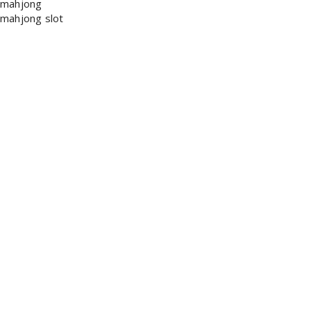
mahjong
mahjong slot