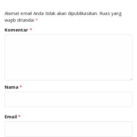
Alamat email Anda tidak akan dipublikasikan.
Ruas yang
wajib ditandai
*
Komentar
*
Nama
*
Email
*