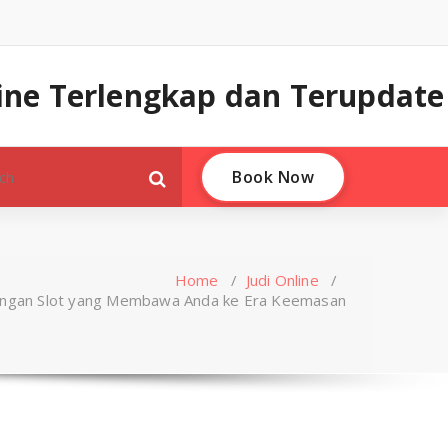
ine Terlengkap dan Terupdate
Book Now
Home
/
Judi Online
/
langan Slot yang Membawa Anda ke Era Keemasan