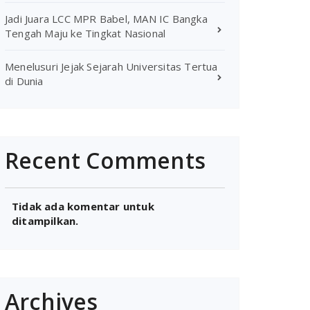
Jadi Juara LCC MPR Babel, MAN IC Bangka
Tengah Maju ke Tingkat Nasional
Menelusuri Jejak Sejarah Universitas Tertua
di Dunia
Recent Comments
Tidak ada komentar untuk
ditampilkan.
Archives