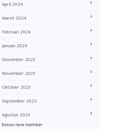
April 2024
Maret 2024
Februari 2024
Januari 2024
Desember 2023
November 2023
Oktober 2023
September 2023
Agustus 2023
bonus new member