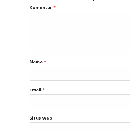
Komentar
*
Nama
*
Email
*
Situs Web