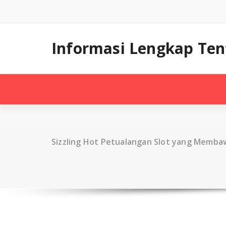
Skip
to
content
Informasi Lengkap Ten
Sizzling Hot Petualangan Slot yang Memb