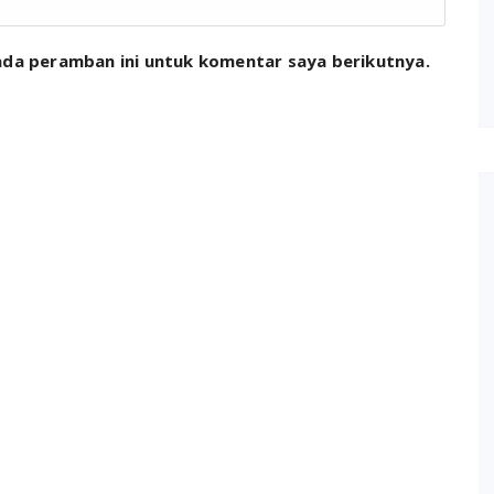
ada peramban ini untuk komentar saya berikutnya.