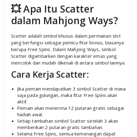
💥 Apa Itu Scatter
dalam Mahjong Ways?
Scatter adalah simbol khusus dalam permainan slot
yang berfungsi sebagai pemicu fitur bonus, biasanya
berupa Free Spins. Dalam Mahjong Ways, simbol
Scatter digambarkan dengan karakter emas yang
mencolok dan mudah dikenali di antara simbol lainnya.
Cara Kerja Scatter:
Jika pemain mendapatkan 3 simbol Scatter di mana
saja pada gulungan, maka fitur Free Spins akan
aktif.
Pemain akan menerima 12 putaran gratis sebagai
hadiah awal.
Setiap tambahan simbol Scatter setelah 3 akan
memberikan 2 putaran gratis tambahan.
Selama Free Spins, semua kemenangan dapat