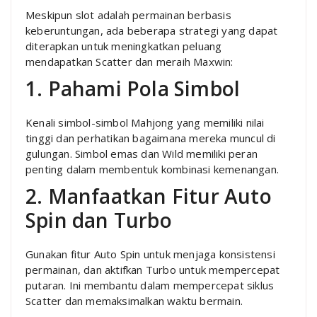
Meskipun slot adalah permainan berbasis
keberuntungan, ada beberapa strategi yang dapat
diterapkan untuk meningkatkan peluang
mendapatkan Scatter dan meraih Maxwin:
1. Pahami Pola Simbol
Kenali simbol-simbol Mahjong yang memiliki nilai
tinggi dan perhatikan bagaimana mereka muncul di
gulungan. Simbol emas dan Wild memiliki peran
penting dalam membentuk kombinasi kemenangan.
2. Manfaatkan Fitur Auto
Spin dan Turbo
Gunakan fitur Auto Spin untuk menjaga konsistensi
permainan, dan aktifkan Turbo untuk mempercepat
putaran. Ini membantu dalam mempercepat siklus
Scatter dan memaksimalkan waktu bermain.