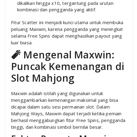
dikalikan hingga x10, tergantung pada urutan
kombinasi dan pengganda yang aktif.
Fitur Scatter ini menjadi kunci utama untuk membuka
peluang Maxwin, karena pengganda yang meningkat
selama Free Spins dapat menghasilkan payout yang
luar biasa.
🧨 Mengenal Maxwin:
Puncak Kemenangan di
Slot Mahjong
Maxwin adalah istilah yang digunakan untuk
menggambarkan kemenangan maksimal yang bisa
dicapai dalam satu sesi permainan slot. Dalam
Mahjong Ways, Maxwin dapat terjadi ketika pemain
berhasil menggabungkan fitur Free Spins, pengganda
tinggi, dan kombinasi simbol bernilai besar.