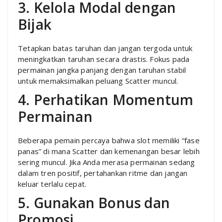
3. Kelola Modal dengan
Bijak
Tetapkan batas taruhan dan jangan tergoda untuk
meningkatkan taruhan secara drastis. Fokus pada
permainan jangka panjang dengan taruhan stabil
untuk memaksimalkan peluang Scatter muncul.
4. Perhatikan Momentum
Permainan
Beberapa pemain percaya bahwa slot memiliki “fase
panas” di mana Scatter dan kemenangan besar lebih
sering muncul. Jika Anda merasa permainan sedang
dalam tren positif, pertahankan ritme dan jangan
keluar terlalu cepat.
5. Gunakan Bonus dan
Promosi