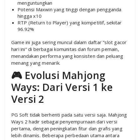
menguntungkan
Potensi Maxwin yang tinggi dengan pengganda
hingga x10
RTP (Return to Player) yang kompetitif, sekitar
96.92%
Game ini juga sering muncul dalam daftar “slot gacor
hari ini” di berbagai komunitas dan forum pemain,
menandakan performa yang konsisten dan peluang
menang yang menarik.
🎮 Evolusi Mahjong
Ways: Dari Versi 1 ke
Versi 2
PG Soft tidak berhenti pada satu versi saja. Mahjong
Ways 2 hadir sebagai penyempurnaan dari versi
pertama, dengan peningkatan fitur dan grafis yang
lebih dinamis. Beberapa perbedaan utama antara