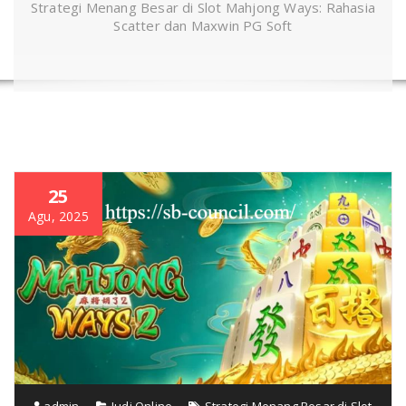
Strategi Menang Besar di Slot Mahjong Ways: Rahasia
Scatter dan Maxwin PG Soft
25
Agu, 2025