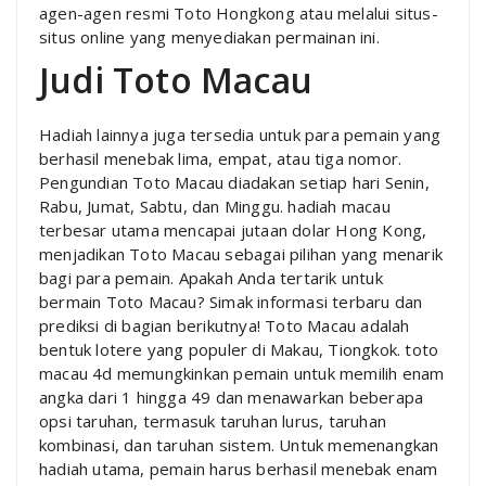
agen-agen resmi Toto Hongkong atau melalui situs-
situs online yang menyediakan permainan ini.
Judi Toto Macau
Hadiah lainnya juga tersedia untuk para pemain yang
berhasil menebak lima, empat, atau tiga nomor.
Pengundian Toto Macau diadakan setiap hari Senin,
Rabu, Jumat, Sabtu, dan Minggu. hadiah macau
terbesar utama mencapai jutaan dolar Hong Kong,
menjadikan Toto Macau sebagai pilihan yang menarik
bagi para pemain. Apakah Anda tertarik untuk
bermain Toto Macau? Simak informasi terbaru dan
prediksi di bagian berikutnya! Toto Macau adalah
bentuk lotere yang populer di Makau, Tiongkok. toto
macau 4d memungkinkan pemain untuk memilih enam
angka dari 1 hingga 49 dan menawarkan beberapa
opsi taruhan, termasuk taruhan lurus, taruhan
kombinasi, dan taruhan sistem. Untuk memenangkan
hadiah utama, pemain harus berhasil menebak enam