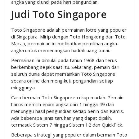
angka yang diundi pada hari pengundian.
Judi Toto Singapore
Toto Singapore adalah permainan lotre yang populer
di Singapura. Mirip dengan Toto Hongkong dan Toto
Macau, permainan ini melibatkan pemilihan angka-
angka untuk memenangkan hadiah uang tunai.
Permainan ini dimulai pada tahun 1968 dan terus
berkembang sejak saat itu. Sekarang, pemain dari
seluruh dunia dapat memainkan Toto Singapore
secara online dan mengikuti pengundian setiap
minggunya.
Cara bermain Toto Singapore cukup mudah. Pemain
harus memilih enam angka dari 1 hingga 49 dan
menunggu hasil pengundian setiap Senin dan Kamis.
Ada beberapa jenis taruhan yang dapat dipilih,
termasuk Sistem 7 hingga Sistem 12 dan QuickPick.
Beberapa strategi yang populer dalam bermain Toto