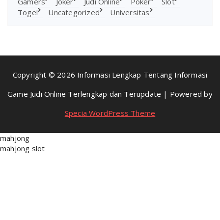
Gamers
Joker
Judi Online
Poker
Slot
Togel
Uncategorized
Universitas
Copyright © 2026 Informasi Lengkap Tentang Informasi
Game Judi Online Terlengkap dan Terupdate | Powered by
Specia WordPress Theme
mahjong
mahjong slot