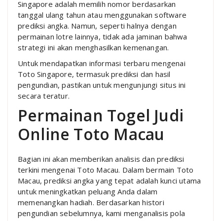
Singapore adalah memilih nomor berdasarkan
tanggal ulang tahun atau menggunakan software
prediksi angka. Namun, seperti halnya dengan
permainan lotre lainnya, tidak ada jaminan bahwa
strategi ini akan menghasilkan kemenangan.
Untuk mendapatkan informasi terbaru mengenai
Toto Singapore, termasuk prediksi dan hasil
pengundian, pastikan untuk mengunjungi situs ini
secara teratur.
Permainan Togel Judi
Online Toto Macau
Bagian ini akan memberikan analisis dan prediksi
terkini mengenai Toto Macau. Dalam bermain Toto
Macau, prediksi angka yang tepat adalah kunci utama
untuk meningkatkan peluang Anda dalam
memenangkan hadiah. Berdasarkan histori
pengundian sebelumnya, kami menganalisis pola