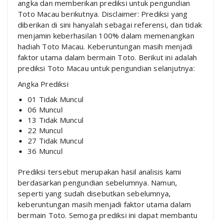
angka dan memberikan prediksi untuk pengundian
Toto Macau berikutnya. Disclaimer: Prediksi yang
diberikan di sini hanyalah sebagai referensi, dan tidak
menjamin keberhasilan 100% dalam memenangkan
hadiah Toto Macau. Keberuntungan masih menjadi
faktor utama dalam bermain Toto. Berikut ini adalah
prediksi Toto Macau untuk pengundian selanjutnya:
Angka Prediksi
01 Tidak Muncul
06 Muncul
13 Tidak Muncul
22 Muncul
27 Tidak Muncul
36 Muncul
Prediksi tersebut merupakan hasil analisis kami
berdasarkan pengundian sebelumnya. Namun,
seperti yang sudah disebutkan sebelumnya,
keberuntungan masih menjadi faktor utama dalam
bermain Toto. Semoga prediksi ini dapat membantu