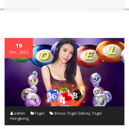
19
Des, 2023
admin
Togel
Bonus Togel Sidney
,
Togel
Hongkong