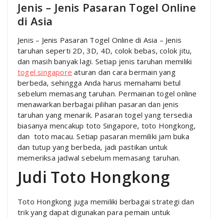
Jenis – Jenis Pasaran Togel Online
di Asia
Jenis – Jenis Pasaran Togel Online di Asia – Jenis
taruhan seperti 2D, 3D, 4D, colok bebas, colok jitu,
dan masih banyak lagi. Setiap jenis taruhan memiliki
togel singapore
aturan dan cara bermain yang
berbeda, sehingga Anda harus memahami betul
sebelum memasang taruhan. Permainan togel online
menawarkan berbagai pilihan pasaran dan jenis
taruhan yang menarik. Pasaran togel yang tersedia
biasanya mencakup toto Singapore, toto Hongkong,
dan toto macau. Setiap pasaran memiliki jam buka
dan tutup yang berbeda, jadi pastikan untuk
memeriksa jadwal sebelum memasang taruhan.
Judi Toto Hongkong
Toto Hongkong juga memiliki berbagai strategi dan
trik yang dapat digunakan para pemain untuk