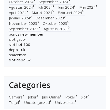
Oktober 2024
September 2024
Agustus 2024
Juli 2024
Juni 2024
Mei 2024
April 2024
Maret 2024
Februari 2024
Januari 2024
Desember 2023
November 2023
Oktober 2023
September 2023
Agustus 2023
bonus new member
slot gacor
slot bet 100
depo 10k
spaceman
slot depo 5k
Categories
Gamers
Joker
Judi Online
Poker
Slot
Togel
Uncategorized
Universitas