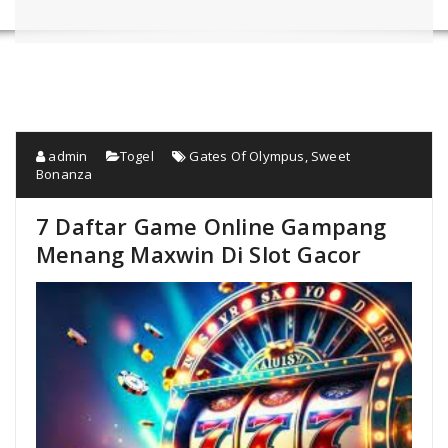
admin
Togel
Gates Of Olympus
,
Sweet
Bonanza
7 Daftar Game Online Gampang
Menang Maxwin Di Slot Gacor