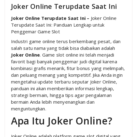
Joker Online Terupdate Saat Ini
Joker Online Terupdate Saat Ini –
Joker Online
Terupdate Saat Ini: Panduan Lengkap untuk
Penggemar Game Slot
Industri game online terus berkembang pesat, dan
salah satu nama yang tidak bisa diabaikan adalah
Joker Online
. Game slot online ini telah menjadi
favorit bagi banyak penggemar judi digital karena
kombinasi grafis menarik, fitur bonus yang melimpah,
dan peluang menang yang kompetitif. Jika Anda ingin
mengetahui update terbaru seputar Joker Online,
panduan ini akan memberikan informasi lengkap,
strategi bermain, hingga tips agar pengalaman
bermain Anda lebih menyenangkan dan
menguntungkan.
Apa Itu Joker Online?
Joker Online adalah platform game slot digital yang