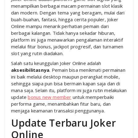
menampilkan berbagai macam permainan slot klasik
dan modern. Dengan tema yang beragam, mulai dari
buah-buahan, fantasi, hingga cerita populer, Joker
Online mampu menarik perhatian pemain dari
berbagai kalangan. Tidak hanya sekadar hiburan,
platform ini juga menawarkan pengalaman interaktif
melalui fitur bonus, jackpot progresif, dan turnamen
slot yang rutin diadakan.
Salah satu keunggulan Joker Online adalah
aksesibilitasnya
. Pemain bisa menikmati permainan
ini baik melalui desktop maupun perangkat mobile,
sehingga siapa pun bisa bermain kapan saja dan di
mana saja. Selain itu, platform ini juga rutin melakukan
update
bonus new member
untuk memperbaiki
performa game, menambahkan fitur baru, dan
menjaga keamanan transaksi penggunanya.
Update Terbaru Joker
Online