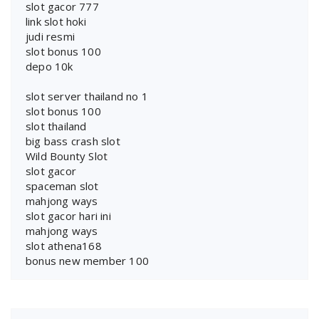
slot gacor 777
link slot hoki
judi resmi
slot bonus 100
depo 10k
slot server thailand no 1
slot bonus 100
slot thailand
big bass crash slot
Wild Bounty Slot
slot gacor
spaceman slot
mahjong ways
slot gacor hari ini
mahjong ways
slot athena168
bonus new member 100