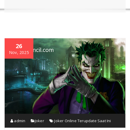
26
Nov, 2025
admin
Joker
Joker Online Terupdate Saat Ini