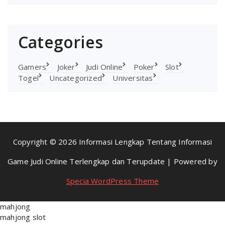
Categories
Gamers
Joker
Judi Online
Poker
Slot
Togel
Uncategorized
Universitas
Copyright © 2026 Informasi Lengkap Tentang Informasi
Game Judi Online Terlengkap dan Terupdate | Powered by
Specia WordPress Theme
mahjong
mahjong slot