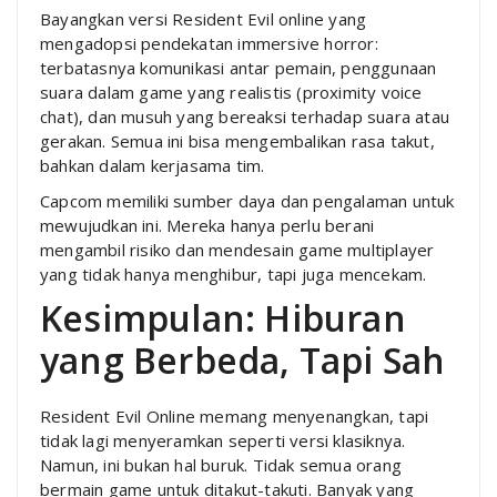
Bayangkan versi Resident Evil online yang
mengadopsi pendekatan immersive horror:
terbatasnya komunikasi antar pemain, penggunaan
suara dalam game yang realistis (proximity voice
chat), dan musuh yang bereaksi terhadap suara atau
gerakan. Semua ini bisa mengembalikan rasa takut,
bahkan dalam kerjasama tim.
Capcom memiliki sumber daya dan pengalaman untuk
mewujudkan ini. Mereka hanya perlu berani
mengambil risiko dan mendesain game multiplayer
yang tidak hanya menghibur, tapi juga mencekam.
Kesimpulan: Hiburan
yang Berbeda, Tapi Sah
Resident Evil Online memang menyenangkan, tapi
tidak lagi menyeramkan seperti versi klasiknya.
Namun, ini bukan hal buruk. Tidak semua orang
bermain game untuk ditakut-takuti. Banyak yang