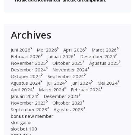
Archives
Juni 2026
Mei 2026
April 2026
Maret 2026
Februari 2026
Januari 2026
Desember 2025
November 2025
Oktober 2025
Agustus 2025
Desember 2024
November 2024
Oktober 2024
September 2024
Agustus 2024
Juli 2024
Juni 2024
Mei 2024
April 2024
Maret 2024
Februari 2024
Januari 2024
Desember 2023
November 2023
Oktober 2023
September 2023
Agustus 2023
bonus new member
slot gacor
slot bet 100