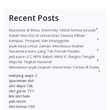
Recent Posts
Beasiswa di Binus University Untuk Semua Jurusan
Kuliah Ilmu Gizi di Universitas Swasta Pilihan
Kampus, Prospek, dan Keunggulan
Jejak Rasa Lintas Zaman: Menelusuri Kuliner
Nusantara Kuno yang Tak Pernah Padam
Jadi Juara LCC MPR Babel, MAN IC Bangka Tengah
Maju ke Tingkat Nasional
Menelusuri Jejak Sejarah Universitas Tertua di Dunia
mahjong ways 2
spaceman slot
slot depo 10k
slot gacor 777
link slot hoki
judi resmi
slot bonus 100