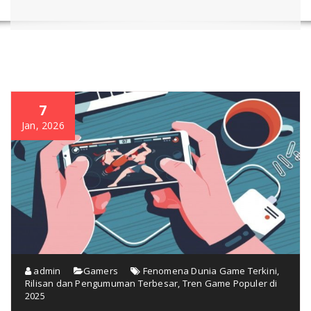
7
Jan, 2026
admin
Gamers
Fenomena Dunia Game Terkini
,
Rilisan dan Pengumuman Terbesar
,
Tren Game Populer di
2025