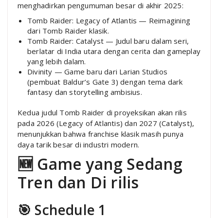
menghadirkan pengumuman besar di akhir 2025:
Tomb Raider: Legacy of Atlantis — Reimagining
dari Tomb Raider klasik.
Tomb Raider: Catalyst — Judul baru dalam seri,
berlatar di India utara dengan cerita dan gameplay
yang lebih dalam.
Divinity — Game baru dari Larian Studios
(pembuat Baldur’s Gate 3) dengan tema dark
fantasy dan storytelling ambisius.
Kedua judul Tomb Raider di proyeksikan akan rilis
pada 2026 (Legacy of Atlantis) dan 2027 (Catalyst),
menunjukkan bahwa franchise klasik masih punya
daya tarik besar di industri modern.
🆕 Game yang Sedang
Tren dan Di rilis
🎯 Schedule 1