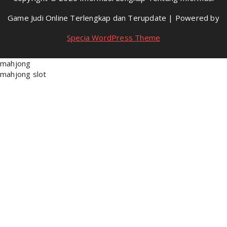
Game Judi Online Terlengkap dan Terupdate | Powered by
Specia WordPress Theme
mahjong
mahjong slot