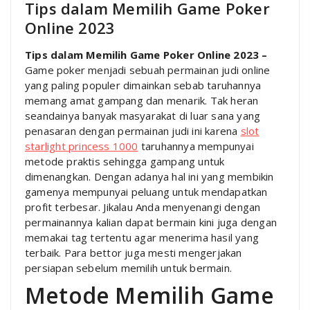
Tips dalam Memilih Game Poker
Online 2023
Tips dalam Memilih Game Poker Online 2023 –
Game poker menjadi sebuah permainan judi online
yang paling populer dimainkan sebab taruhannya
memang amat gampang dan menarik. Tak heran
seandainya banyak masyarakat di luar sana yang
penasaran dengan permainan judi ini karena
slot
starlight princess 1000
taruhannya mempunyai
metode praktis sehingga gampang untuk
dimenangkan. Dengan adanya hal ini yang membikin
gamenya mempunyai peluang untuk mendapatkan
profit terbesar. Jikalau Anda menyenangi dengan
permainannya kalian dapat bermain kini juga dengan
memakai tag tertentu agar menerima hasil yang
terbaik. Para bettor juga mesti mengerjakan
persiapan sebelum memilih untuk bermain.
Metode Memilih Game