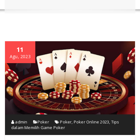
11
Agu, 2023
admin
Poker
Poker
,
Poker Online 2023
,
Tips
dalam Memilih Game Poker