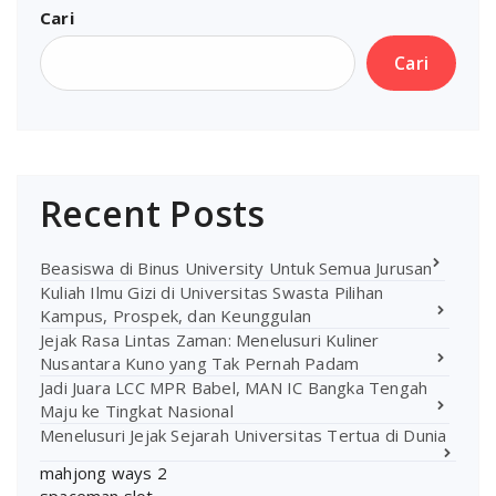
Cari
Cari
Recent Posts
Beasiswa di Binus University Untuk Semua Jurusan
Kuliah Ilmu Gizi di Universitas Swasta Pilihan
Kampus, Prospek, dan Keunggulan
Jejak Rasa Lintas Zaman: Menelusuri Kuliner
Nusantara Kuno yang Tak Pernah Padam
Jadi Juara LCC MPR Babel, MAN IC Bangka Tengah
Maju ke Tingkat Nasional
Menelusuri Jejak Sejarah Universitas Tertua di Dunia
mahjong ways 2