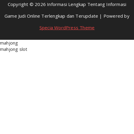
Copyright © 2026 Informasi Lengkap Tentang Informasi
Game Judi Online Terlengkap dan Terupdate | Powered by
Specia WordPress Theme
mahjong
mahjong slot