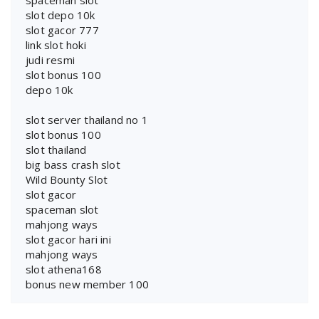
spaceman slot
slot depo 10k
slot gacor 777
link slot hoki
judi resmi
slot bonus 100
depo 10k
slot server thailand no 1
slot bonus 100
slot thailand
big bass crash slot
Wild Bounty Slot
slot gacor
spaceman slot
mahjong ways
slot gacor hari ini
mahjong ways
slot athena168
bonus new member 100