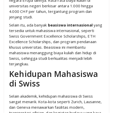
negara Eropa lainnya. Rata-rata biaya kuliah di
universitas negeri berkisar antara 1.000 hingga
4.000 CHF per tahun, tergantung program dan
jenjang studi.
Selain itu, ada banyak
beasiswa internasional
yang
tersedia untuk mahasiswa internasional, seperti
Swiss Government Excellence Scholarships, ETH
Excellence Scholarships, dan program pendanaan
khusus universitas. Beasiswa ini membantu
mahasiswa menanggung biaya kuliah dan hidup di
Swiss, sehingga studi berkualitas menjadi lebih
terjangkau.
Kehidupan Mahasiswa
di Swiss
Selain akademik, kehidupan mahasiswa di Swiss
sangat menarik. Kota-kota seperti Zurich, Lausanne,
dan Geneva menawarkan fasilitas modern,
transportasi efisien, dan kegiatan budaya yang kaya.