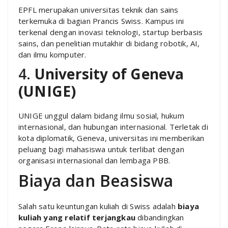
EPFL merupakan universitas teknik dan sains
terkemuka di bagian Prancis Swiss. Kampus ini
terkenal dengan inovasi teknologi, startup berbasis
sains, dan penelitian mutakhir di bidang robotik, AI,
dan ilmu komputer.
4.
University of Geneva
(UNIGE)
UNIGE unggul dalam bidang ilmu sosial, hukum
internasional, dan hubungan internasional. Terletak di
kota diplomatik, Geneva, universitas ini memberikan
peluang bagi mahasiswa untuk terlibat dengan
organisasi internasional dan lembaga PBB.
Biaya dan Beasiswa
Salah satu keuntungan kuliah di Swiss adalah
biaya
kuliah yang relatif terjangkau
dibandingkan