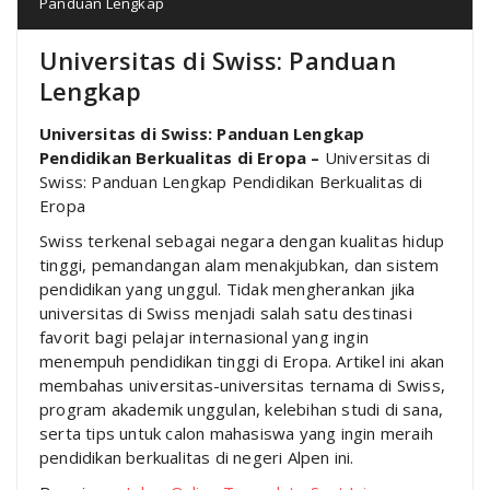
Panduan Lengkap
Universitas di Swiss: Panduan
Lengkap
Universitas di Swiss: Panduan Lengkap
Pendidikan Berkualitas di Eropa –
Universitas di
Swiss: Panduan Lengkap Pendidikan Berkualitas di
Eropa
Swiss terkenal sebagai negara dengan kualitas hidup
tinggi, pemandangan alam menakjubkan, dan sistem
pendidikan yang unggul. Tidak mengherankan jika
universitas di Swiss menjadi salah satu destinasi
favorit bagi pelajar internasional yang ingin
menempuh pendidikan tinggi di Eropa. Artikel ini akan
membahas universitas-universitas ternama di Swiss,
program akademik unggulan, kelebihan studi di sana,
serta tips untuk calon mahasiswa yang ingin meraih
pendidikan berkualitas di negeri Alpen ini.