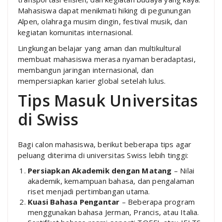
Mahasiswa dapat menikmati hiking di pegunungan
Alpen, olahraga musim dingin, festival musik, dan
kegiatan komunitas internasional.
Lingkungan belajar yang aman dan multikultural
membuat mahasiswa merasa nyaman beradaptasi,
membangun jaringan internasional, dan
mempersiapkan karier global setelah lulus.
Tips Masuk Universitas
di Swiss
Bagi calon mahasiswa, berikut beberapa tips agar
peluang diterima di universitas Swiss lebih tinggi:
Persiapkan Akademik dengan Matang
– Nilai
akademik, kemampuan bahasa, dan pengalaman
riset menjadi pertimbangan utama.
Kuasi Bahasa Pengantar
– Beberapa program
menggunakan bahasa Jerman, Prancis, atau Italia.