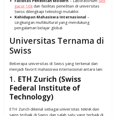
Fasilitas Penelitian Modern
– Laboratorium
Slot
gacor 10k
dan fasilitas penelitian di universitas
Swiss dilengkapi teknologi mutakhir.
Kehidupan Mahasiswa Internasional
–
Lingkungan multikultural yang mendukung
pengalaman belajar global.
Universitas Ternama di
Swiss
Beberapa universitas di Swiss yang terkenal dan
menjadi favorit mahasiswa internasional antara lain:
1.
ETH Zurich (Swiss
Federal Institute of
Technology)
ETH Zurich dikenal sebagai universitas teknik dan
sains terbaik di Swiss dan salah satu yang terbaik di