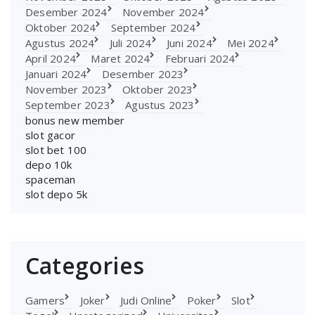
Desember 2024
November 2024
Oktober 2024
September 2024
Agustus 2024
Juli 2024
Juni 2024
Mei 2024
April 2024
Maret 2024
Februari 2024
Januari 2024
Desember 2023
November 2023
Oktober 2023
September 2023
Agustus 2023
bonus new member
slot gacor
slot bet 100
depo 10k
spaceman
slot depo 5k
Categories
Gamers
Joker
Judi Online
Poker
Slot