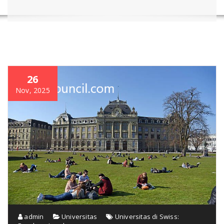
26
Nov, 2025
admin
Universitas
Universitas di Swiss: