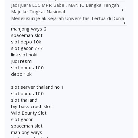
Jadi Juara LCC MPR Babel, MAN IC Bangka Tengah
Maju ke Tingkat Nasional
Menelusuri Jejak Sejarah Universitas Tertua di Dunia
mahjong ways 2
spaceman slot
slot depo 10k
slot gacor 777
link slot hoki
judi resmi
slot bonus 100
depo 10k
slot server thailand no 1
slot bonus 100
slot thailand
big bass crash slot
Wild Bounty Slot
slot gacor
spaceman slot
mahjong ways