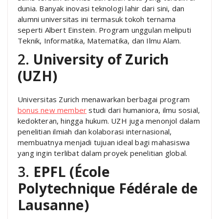
dunia. Banyak inovasi teknologi lahir dari sini, dan
alumni universitas ini termasuk tokoh ternama
seperti Albert Einstein. Program unggulan meliputi
Teknik, Informatika, Matematika, dan Ilmu Alam.
2.
University of Zurich
(UZH)
Universitas Zurich menawarkan berbagai program
bonus new member
studi dari humaniora, ilmu sosial,
kedokteran, hingga hukum. UZH juga menonjol dalam
penelitian ilmiah dan kolaborasi internasional,
membuatnya menjadi tujuan ideal bagi mahasiswa
yang ingin terlibat dalam proyek penelitian global.
3.
EPFL (École
Polytechnique Fédérale de
Lausanne)