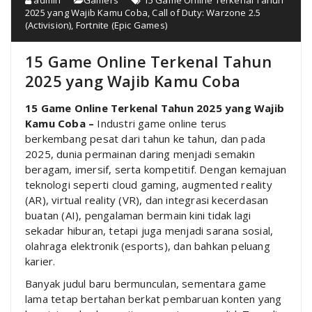
admin
Gamers
15 Game Online Terkenal Tahun
2025 yang Wajib Kamu Coba
,
Call of Duty: Warzone 2.5
(Activision)
,
Fortnite (Epic Games)
15 Game Online Terkenal Tahun
2025 yang Wajib Kamu Coba
15 Game Online Terkenal Tahun 2025 yang Wajib
Kamu Coba –
Industri game online terus
berkembang pesat dari tahun ke tahun, dan pada
2025, dunia permainan daring menjadi semakin
beragam, imersif, serta kompetitif. Dengan kemajuan
teknologi seperti cloud gaming, augmented reality
(AR), virtual reality (VR), dan integrasi kecerdasan
buatan (AI), pengalaman bermain kini tidak lagi
sekadar hiburan, tetapi juga menjadi sarana sosial,
olahraga elektronik (esports), dan bahkan peluang
karier.
Banyak judul baru bermunculan, sementara game
lama tetap bertahan berkat pembaruan konten yang