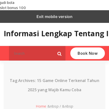
judi bola
slot bonus 100
Skip
Exit mobile version
to
content
Informasi Lengkap Tentang 
Search
Book Now
for:
Tag Archives: 15 Game Online Terkenal Tahun
2025 yang Wajib Kamu Coba
Home
&nbsp / &nbsp