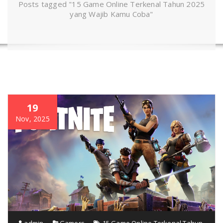
Posts tagged "15 Game Online Terkenal Tahun 2025
yang Wajib Kamu Coba"
19
Nov, 2025