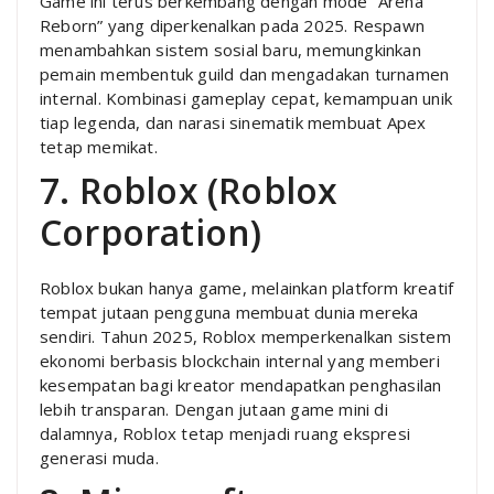
Game ini terus berkembang dengan mode “Arena
Reborn” yang diperkenalkan pada 2025. Respawn
menambahkan sistem sosial baru, memungkinkan
pemain membentuk guild dan mengadakan turnamen
internal. Kombinasi gameplay cepat, kemampuan unik
tiap legenda, dan narasi sinematik membuat Apex
tetap memikat.
7. Roblox (Roblox
Corporation)
Roblox bukan hanya game, melainkan platform kreatif
tempat jutaan pengguna membuat dunia mereka
sendiri. Tahun 2025, Roblox memperkenalkan sistem
ekonomi berbasis blockchain internal yang memberi
kesempatan bagi kreator mendapatkan penghasilan
lebih transparan. Dengan jutaan game mini di
dalamnya, Roblox tetap menjadi ruang ekspresi
generasi muda.