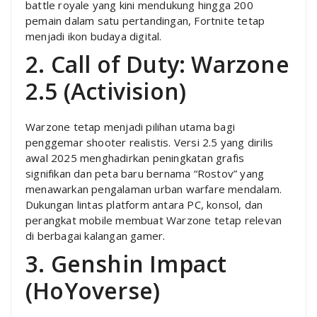
battle royale yang kini mendukung hingga 200
pemain dalam satu pertandingan, Fortnite tetap
menjadi ikon budaya digital.
2. Call of Duty: Warzone
2.5 (Activision)
Warzone tetap menjadi pilihan utama bagi
penggemar shooter realistis. Versi 2.5 yang dirilis
awal 2025 menghadirkan peningkatan grafis
signifikan dan peta baru bernama “Rostov” yang
menawarkan pengalaman urban warfare mendalam.
Dukungan lintas platform antara PC, konsol, dan
perangkat mobile membuat Warzone tetap relevan
di berbagai kalangan gamer.
3. Genshin Impact
(HoYoverse)