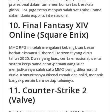
profesional dalam turnamen komunitas berskala
global. LoL juga tetap menjadi salah satu pilar utama
dalam dunia esports internasional.
10. Final Fantasy XIV
Online (Square Enix)
MMORPG ini telah mengalami kebangkitan besar
berkat ekspansi “Ethereal Horizons” yang dirilis
tahun 2025. Dunia yang luas, cerita emosional, serta
sistem kerja sama antar-pemain yang kuat
menjadikannya salah satu MMO paling dihormati di
dunia. Komunitasnya dikenal ramah dan solid, menarik
banyak pemain baru setiap tahunnya.
11. Counter-Strike 2
(Valve)