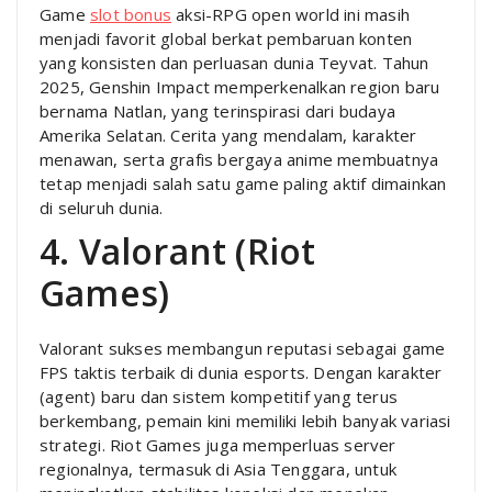
Game
slot bonus
aksi-RPG open world ini masih
menjadi favorit global berkat pembaruan konten
yang konsisten dan perluasan dunia Teyvat. Tahun
2025, Genshin Impact memperkenalkan region baru
bernama Natlan, yang terinspirasi dari budaya
Amerika Selatan. Cerita yang mendalam, karakter
menawan, serta grafis bergaya anime membuatnya
tetap menjadi salah satu game paling aktif dimainkan
di seluruh dunia.
4. Valorant (Riot
Games)
Valorant sukses membangun reputasi sebagai game
FPS taktis terbaik di dunia esports. Dengan karakter
(agent) baru dan sistem kompetitif yang terus
berkembang, pemain kini memiliki lebih banyak variasi
strategi. Riot Games juga memperluas server
regionalnya, termasuk di Asia Tenggara, untuk