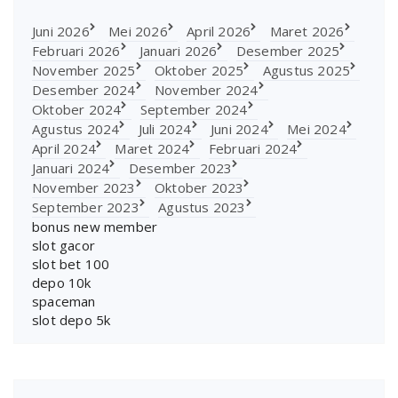
Juni 2026
Mei 2026
April 2026
Maret 2026
Februari 2026
Januari 2026
Desember 2025
November 2025
Oktober 2025
Agustus 2025
Desember 2024
November 2024
Oktober 2024
September 2024
Agustus 2024
Juli 2024
Juni 2024
Mei 2024
April 2024
Maret 2024
Februari 2024
Januari 2024
Desember 2023
November 2023
Oktober 2023
September 2023
Agustus 2023
bonus new member
slot gacor
slot bet 100
depo 10k
spaceman
slot depo 5k