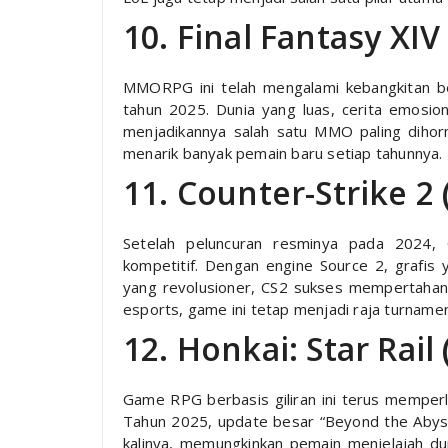
10. Final Fantasy XIV
MMORPG ini telah mengalami kebangkitan bes
tahun 2025. Dunia yang luas, cerita emosio
menjadikannya salah satu MMO paling dihorm
menarik banyak pemain baru setiap tahunnya.
11. Counter-Strike 2 
Setelah peluncuran resminya pada 2024, 
kompetitif. Dengan engine Source 2, grafis y
yang revolusioner, CS2 sukses mempertahank
esports, game ini tetap menjadi raja turnamen
12. Honkai: Star Rail
Game RPG berbasis giliran ini terus memperl
Tahun 2025, update besar “Beyond the Abys
kalinya, memungkinkan pemain menjelajah du