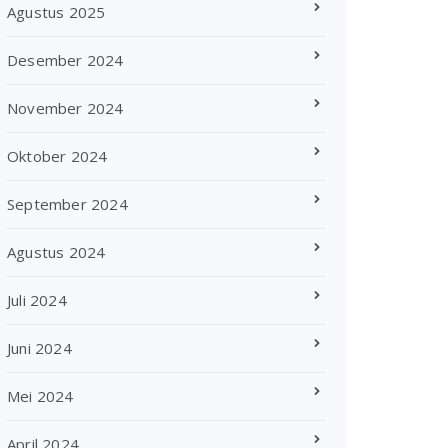
Agustus 2025
Desember 2024
November 2024
Oktober 2024
September 2024
Agustus 2024
Juli 2024
Juni 2024
Mei 2024
April 2024