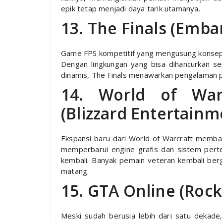
epik tetap menjadi daya tarik utamanya.
13. The Finals (Emba
Game FPS kompetitif yang mengusung konsep re
Dengan lingkungan yang bisa dihancurkan s
dinamis, The Finals menawarkan pengalaman pe
14. World of War
(Blizzard Entertainm
Ekspansi baru dari World of Warcraft membaw
memperbarui engine grafis dan sistem per
kembali. Banyak pemain veteran kembali berg
matang.
15. GTA Online (Roc
Meski sudah berusia lebih dari satu dekade