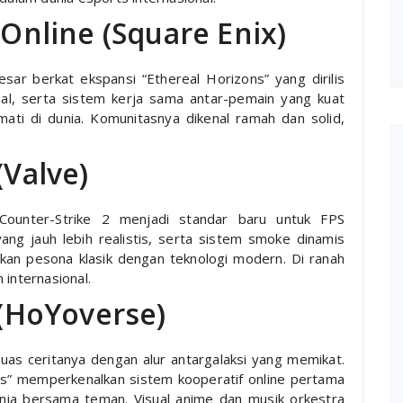
 Online (Square Enix)
ar berkat ekspansi “Ethereal Horizons” yang dirilis
nal, serta sistem kerja sama antar-pemain yang kuat
ati di dunia. Komunitasnya dikenal ramah dan solid,
(Valve)
Counter-Strike 2 menjadi standar baru untuk FPS
ang jauh lebih realistis, serta sistem smoke dinamis
an pesona klasik dengan teknologi modern. Di ranah
 internasional.
 (HoYoverse)
uas ceritanya dengan alur antargalaksi yang memikat.
s” memperkenalkan sistem kooperatif online pertama
nia bersama teman. Visual anime dan musik orkestra