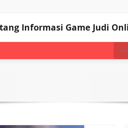
tang Informasi Game Judi Onl
Search
for: